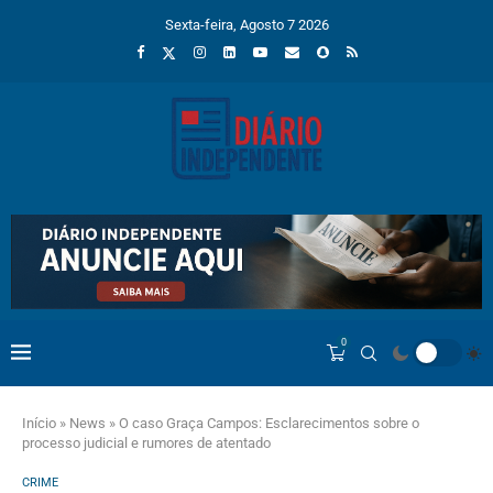
Sexta-feira, Agosto 7 2026
0
Início
»
News
»
O caso Graça Campos: Esclarecimentos sobre o
processo judicial e rumores de atentado
CRIME