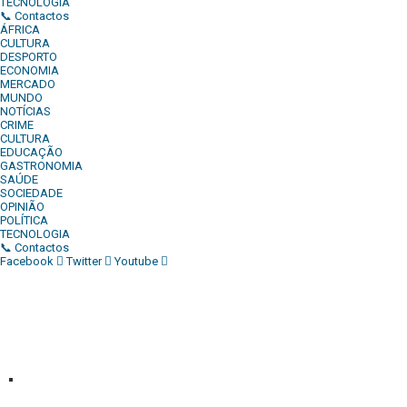
TECNOLOGIA
📞 Contactos
ÁFRICA
CULTURA
DESPORTO
ECONOMIA
MERCADO
MUNDO
NOTÍCIAS
CRIME
CULTURA
EDUCAÇÃO
GASTRONOMIA
SAÚDE
SOCIEDADE
OPINIÃO
POLÍTICA
TECNOLOGIA
📞 Contactos
Facebook
Twitter
Youtube
Diário Independente (DI)
é um Jornal digital generalista ao
serviço de Angola, com uma linha editorial própria e
Independente do poder político e económico. Com esta
empresa para estar em contactos:
Whatsapp:
+244 927 209 599;