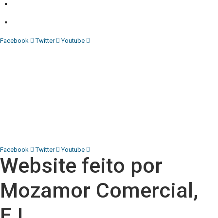
Comercial:
COMERCIAL@DIARIOINDEPENDENTE.INFO
Denuncia:
REDACAO@DIARIOINDEPENDENTE.INFO
Facebook
Twitter
Youtube
Diário Independente (DI)
é um Jornal digital generalista ao
serviço de Angola, com uma linha editorial própria e
Independente do poder político e económico. Com esta
empresa para estar em contactos:
Whatsapp:
+244 927 209 599;
COMERCIAL@DIARIOINDEPENDENTE.INFO
REDACAO@DIARIOINDEPENDENTE.INFO
Facebook
Twitter
Youtube
Website feito por
Mozamor Comercial,
E.I