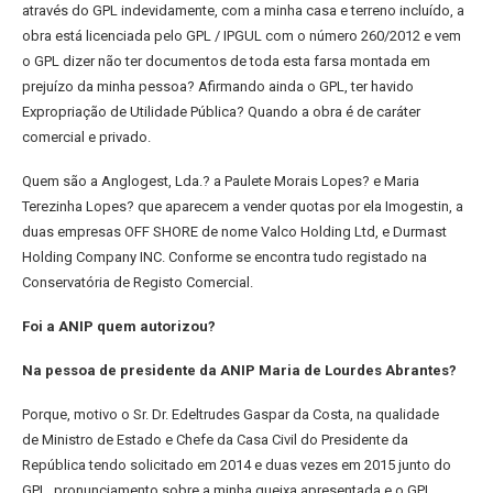
através
do GPL indevidamente, com a minha casa e terreno incluído, a
obra está
licenciada pelo GPL / IPGUL com o número 260/2012 e vem
o GPL dizer
não ter documentos de toda esta farsa montada em
prejuízo da minha
pessoa? Afirmando ainda o GPL, ter havido
Expropriação de Utilidade
Pública? Quando a obra é de caráter
comercial e privado.
Quem são a Anglogest, Lda.? a Paulete Morais Lopes? e Maria
Terezinha
Lopes? que aparecem a vender quotas por ela Imogestin, a
duas empresas
OFF SHORE de nome Valco Holding Ltd, e Durmast
Holding Company INC.
Conforme se encontra tudo registado na
Conservatória de Registo
Comercial.
Foi a ANIP quem autorizou?
Na pessoa de presidente da ANIP Maria de Lourdes Abrantes?
Porque, motivo o Sr. Dr. Edeltrudes Gaspar da Costa, na qualidade
de
Ministro de Estado e Chefe da Casa Civil do Presidente da
República tendo
solicitado em 2014 e duas vezes em 2015 junto do
GPL, pronunciamento
sobre a minha queixa apresentada e o GPL,