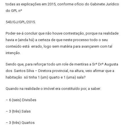
todas as explicações
em 2015, conforme ofício do Gabinete Jurídico
do GPL nº
543/GJ/GPL/2015.
Poder-se-á concluir que não houve contestação, porque na realidade
havia
e (ainda há) a certeza de que neste processo todo o seu
conteúdo está
errado, logo sem matéria para avançarem com tal
intenção.
Sendo que, para reforçar todo um role de mentiras a Srª Drª Augusta
dos
Santos Silva – Diretora provincial, na altura, veio afirmar que a
habitação
só tinha 1 (um) quarto e 1 (uma) sala?
Quando na realidade o imóvel era constituído por, a saber:
– 6 (seis) Divisões
– 3 (três) Salas
– 3 (três) Quartos