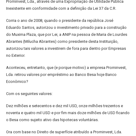
Prominvest, Lda., através de
uma Expropriação de Utilidade Pública
Inexistente em conformidade com
a definição da Lei 37 da C.R.
Corria o ano de 2008, quando o presidente da república José
Eduardo
Santos, autorizou o investimento privado para a construção
do Muxima
Plaza, que por Lei, a ANIP na pessoa de Maria de Lourdes
Abrantes
(Milucha Abrantes) como presidente desta Instituição,
autorizou tais
valores a investirem de fora para dentro por Empresas
no Exterior.
Aconteceu, entretanto, que (e porque motivo) a empresa Prominvest,
Lda.
retirou valores por empréstimo ao Banco Besa hoje Banco
Econômico?
Com os seguintes valores:
Dez milhões e setecentos e dez mil USD, onze milhões trezentos e
noventa
e quatro mil USD e por fim mais doze milhões de USD ficando
o Besa como
sujeito ativo das hipotecas voluntárias.
Ora com base no Direito de superfície atribuído a Prominvest, Lda.