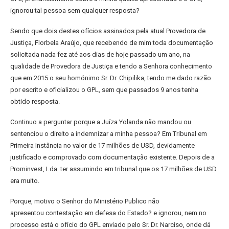
ignorou tal pessoa sem
qualquer resposta?
Sendo que dois destes ofícios assinados pela atual Provedora de
Justiça,
Florbela Araújo, que recebendo de mim toda documentação
solicitada
nada fez até aos dias de hoje passado um ano, na
qualidade de Provedora
de Justiça e tendo a Senhora conhecimento
que em 2015 o seu homónimo
Sr. Dr. Chipilika, tendo me dado razão
por escrito e oficializou o GPL, sem
que passados 9 anos tenha
obtido resposta.
Continuo a perguntar porque a Juíza Yolanda não mandou ou
sentenciou o
direito a indemnizar a minha pessoa? Em Tribunal em
Primeira Instância
no valor de 17 milhões de USD, devidamente
justificado e comprovado
com documentação existente.
Depois de a
Prominvest, Lda. ter assumindo em tribunal que os 17 milhões
de USD
era muito.
Porque, motivo o Senhor do Ministério Publico não
apresentou
contestação em defesa do Estado? e ignorou, nem no
processo está o
ofício do GPL enviado pelo Sr. Dr. Narciso, onde dá