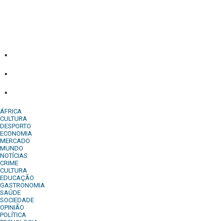
Diário Independente (DI)
é um Jornal digital generalista ao
serviço de Angola, com uma linha editorial própria e
Independente do poder político e económico. Com esta
empresa para estar em contactos:
Whatsapp:
+244 927 209 599;
Comercial:
COMERCIAL@DIARIOINDEPENDENTE.INFO
Denuncia:
REDACAO@DIARIOINDEPENDENTE.INFO
ÁFRICA
CULTURA
DESPORTO
ECONOMIA
MERCADO
MUNDO
NOTÍCIAS
CRIME
CULTURA
EDUCAÇÃO
GASTRONOMIA
SAÚDE
SOCIEDADE
OPINIÃO
POLÍTICA