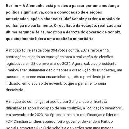
Berlim – A Alemanha está prestes a passar por uma mudança
política significativa, com a convocação de eleições
antecipadas, após o chanceler Olaf Scholz perder a moção de
confiança no parlamento. O resultado da votação, realizada na
última segunda-feira, mostrou a derrota do governo de Scholz,
que atualmente lidera uma coalizão minoritária.
A moção foi rejeitada com 394 votos contra, 207 a favor e 116
abstenções, criando as condições para a realização de eleições
legislativas em 23 de fevereiro de 2024. Agora, cabe ao presidente
Frank-Walter Steinmeier decidir sobre a dissolução do Bundestag, um
passo que parece estar encaminhado, após o presidente já ter
indicado, em discurso de novembro, que o parlamento seria
dissolvido.
A moção de confiança foi pedida por Scholz, que enfrentava
dificuldades após o colapso de sua coalizão, a “coligação semáforo”,
em novembro de 2023. Na época, o ministro das Finanças e líder do
FDP, Christian Lindner, abandonou o governo, deixando o Partido
Social Democrata (SPD) de Scholz e os Verdes sem uma maioria