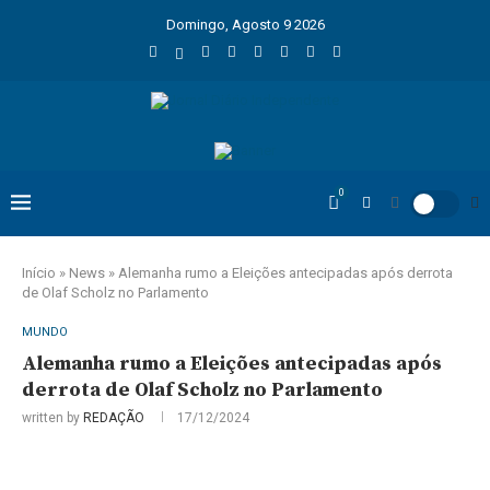
Domingo, Agosto 9 2026
0
Início
»
News
»
Alemanha rumo a Eleições antecipadas após derrota
de Olaf Scholz no Parlamento
MUNDO
Alemanha rumo a Eleições antecipadas após
derrota de Olaf Scholz no Parlamento
written by
REDAÇÃO
17/12/2024