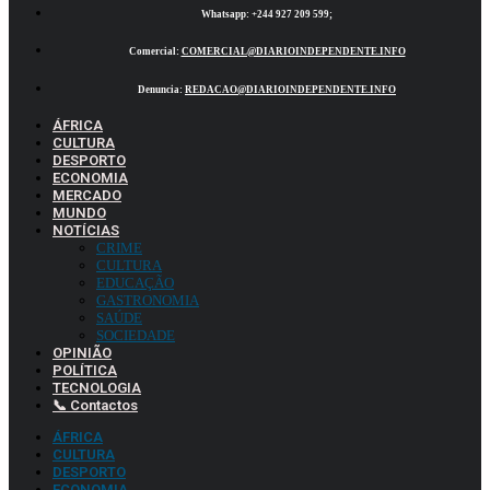
Whatsapp:
+244 927 209 599;
Comercial:
COMERCIAL@DIARIOINDEPENDENTE.INFO
Denuncia:
REDACAO@DIARIOINDEPENDENTE.INFO
ÁFRICA
CULTURA
DESPORTO
ECONOMIA
MERCADO
MUNDO
NOTÍCIAS
CRIME
CULTURA
EDUCAÇÃO
GASTRONOMIA
SAÚDE
SOCIEDADE
OPINIÃO
POLÍTICA
TECNOLOGIA
📞 Contactos
ÁFRICA
CULTURA
DESPORTO
ECONOMIA