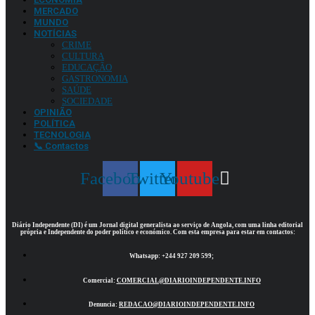
MERCADO
MUNDO
NOTÍCIAS
CRIME
CULTURA
EDUCAÇÃO
GASTRONOMIA
SAÚDE
SOCIEDADE
OPINIÃO
POLÍTICA
TECNOLOGIA
📞 Contactos
Facebook
Twitter
Youtube
Diário Independente (DI)
é um Jornal digital generalista ao serviço de Angola, com uma linha editorial
própria e Independente do poder político e económico. Com esta empresa para estar em contactos:
Whatsapp:
+244 927 209 599;
Comercial:
COMERCIAL@DIARIOINDEPENDENTE.INFO
Denuncia:
REDACAO@DIARIOINDEPENDENTE.INFO