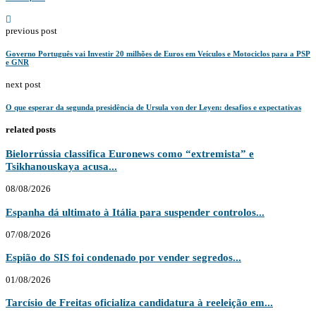
previous post
Governo Português vai Investir 20 milhões de Euros em Veículos e Motociclos para a PSP
e GNR
next post
O que esperar da segunda presidência de Ursula von der Leyen: desafios e expectativas
related posts
Bielorrússia classifica Euronews como “extremista” e
Tsikhanouskaya acusa...
08/08/2026
Espanha dá ultimato à Itália para suspender controlos...
07/08/2026
Espião do SIS foi condenado por vender segredos...
01/08/2026
Tarcísio de Freitas oficializa candidatura à reeleição em...