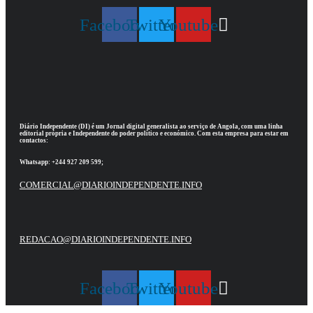
Facebook
Twitter
Youtube
Diário Independente (DI)
é um Jornal digital generalista ao serviço de Angola, com uma linha
editorial própria e Independente do poder político e económico. Com esta empresa para estar em
contactos:
Whatsapp:
+244 927 209 599;
COMERCIAL@DIARIOINDEPENDENTE.INFO
REDACAO@DIARIOINDEPENDENTE.INFO
Facebook
Twitter
Youtube