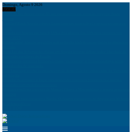
Domingo, Agosto 9 2026
AGORA
África do Sul deteve quase 60 mil estrangeiros em situação irregular desde
janeiro
Standard Bank Angola reforça financiamento sustentável e aposta no impacto
social
Inflação em Angola cai para 9,33% e fica abaixo dos 10% pela primeira vez
desde 2015
Eclipse solar: poucos segundos sem proteção podem causar danos permanentes
na visão
Nova Lei das Informações Falsas em Angola levanta debate sobre liberdade de
expressão e poderes do Estado
Bielorrússia classifica Euronews como “extremista” e Tsikhanouskaya acusa
Lukashenko de retaliação
João Lourenço recebe cumprimentos de despedida do embaixador do Vietname
em Angola
Espanha dá ultimato à Itália para suspender controlos fronteiriços e ameaça
responder com medidas recíprocas
Ministro confirma regresso de Manuel Chang a Moçambique e remete processos
à Justiça
Comunicar para construir a Nação: O desafio estratégico de Angola aos 50 Anos
de Independência