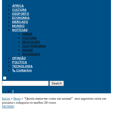
ÁFRICA
CULTURA
DESPORTO
ECONOMIA
MERCADO
MUNDO
NOTÍCIAS
CRIME
CULTURA
EDUCAÇÃO
GASTRONOMIA
SAÚDE
SOCIEDADE
OPINIÃO
POLÍTICA
TECNOLOGIA
📞 Contactos
Search
0
Início
»
News
»
“Queria matar-me como um animal”: ator argentino entra em
pizzaria e esfaqueia ex-mulher 28 vezes
MUNDO