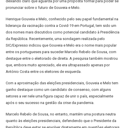
deixando claro que aguarda por uma proposta formal para poder se
pronunciar sobre o futuro de Gouveia e Melo.
Henrique Gouveia e Melo, conhecido pelo seu papel fundamental na
liderança da vacinação contra a Covid-19 em Portugal, tem sido um
dos nomes mais discutidos como potencial candidato à Presidência
da República. Recentemente, uma sondagem realizada pelo
SIC/Expresso indicou que Gouveia e Melo era o nome mais popular
entre os portugueses para suceder Marcelo Rebelo de Sousa, com
destaque entre o eleitorado de direita. A pesquisa também mostrou
que, embora muito apreciado, ele era ultrapassado apenas por
António Costa entre os eleitores de esquerda.
Com a aproximação das eleições presidenciais, Gouveia e Melo tem
ganho destaque como um candidato de consenso, com alguns
setores a ver nele uma figura capaz de unir o país, especialmente
após o seu sucesso na gestão da crise da pandemia.
Marcelo Rebelo de Sousa, no entanto, mantém uma postura neutra
quanto às eleições presidenciais, defendendo que o Presidente da
República deve evitar se envolver diretamente em questões eleitorais.