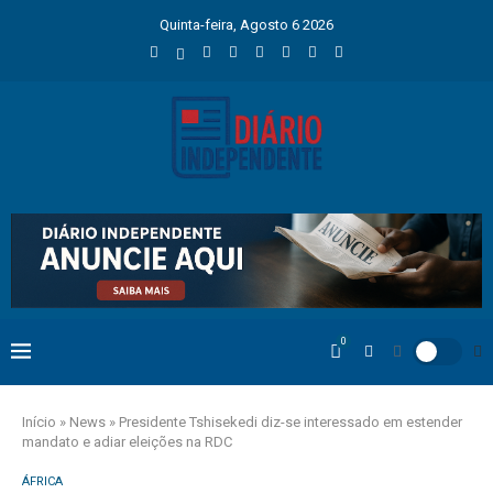
Quinta-feira, Agosto 6 2026
0
Início
»
News
»
Presidente Tshisekedi diz-se interessado em estender
mandato e adiar eleições na RDC
ÁFRICA