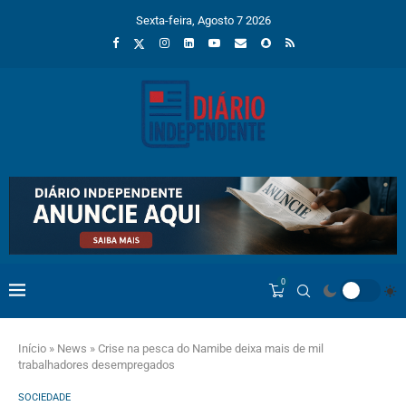
Sexta-feira, Agosto 7 2026
0
Início
»
News
»
Crise na pesca do Namibe deixa mais de mil
trabalhadores desempregados
SOCIEDADE