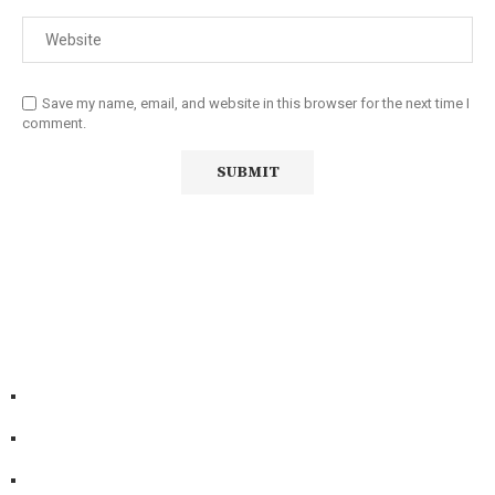
Save my name, email, and website in this browser for the next time I
comment.
Diário Independente (DI)
é um Jornal digital generalista ao
serviço de Angola, com uma linha editorial própria e
Independente do poder político e económico. Com esta
empresa para estar em contactos:
Whatsapp:
+244 927 209 599;
Comercial:
COMERCIAL@DIARIOINDEPENDENTE.INFO
Denuncia:
REDACAO@DIARIOINDEPENDENTE.INFO