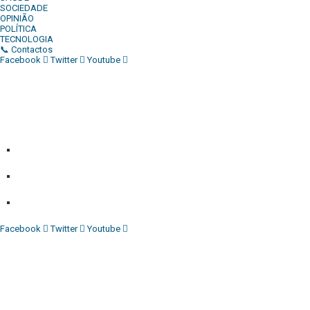
SOCIEDADE
OPINIÃO
POLÍTICA
TECNOLOGIA
📞 Contactos
Facebook
Twitter
Youtube
Diário Independente (DI)
é um Jornal digital generalista ao
serviço de Angola, com uma linha editorial própria e
Independente do poder político e económico. Com esta
empresa para estar em contactos:
Whatsapp:
+244 927 209 599;
Comercial:
COMERCIAL@DIARIOINDEPENDENTE.INFO
Denuncia:
REDACAO@DIARIOINDEPENDENTE.INFO
Facebook
Twitter
Youtube
Diário Independente (DI)
é um Jornal digital generalista ao
serviço de Angola, com uma linha editorial própria e
Independente do poder político e económico. Com esta
empresa para estar em contactos: