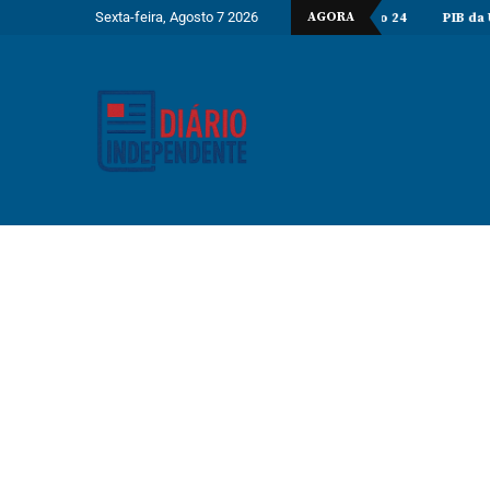
Sexta-feira, Agosto 7 2026
AGORA
cluem perfuração do poço Katambi-2 do bloco 24
PIB da União Eur