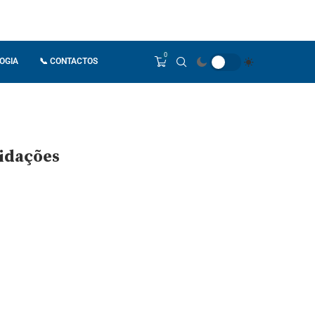
0
OGIA
📞 CONTACTOS
midações