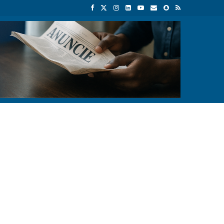
a económica
Empresas chinesas anunciam investimento de 150 milhõ