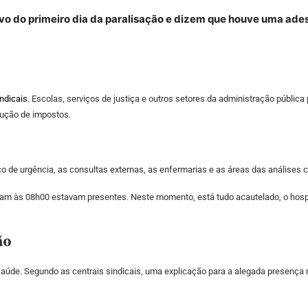
ivo do primeiro dia da paralisação e dizem que houve uma ad
indicais
.
Escolas, serviços de justiça e outros setores da administração pública 
dução de impostos.
co de urgência, as consultas externas, as enfermarias e as áreas das análises 
aram às 08h00 estavam presentes. Neste momento, está tudo acautelado, o hosp
ão
saúde. Segundo as centrais sindicais, uma explicação para a alegada presença