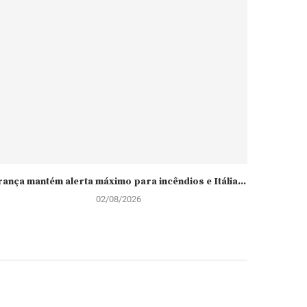
rança mantém alerta máximo para incêndios e Itália...
A Minh
02/08/2026