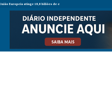
opeia atinge 18,8 biliões de euros em 2025 e Alemanha reforça lideranç