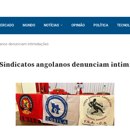
ERCADO
MUNDO
NOTÍCIAS
OPINIÃO
POLÍTICA
TECNOL
olanos denunciam intimidações
: Sindicatos angolanos denunciam inti