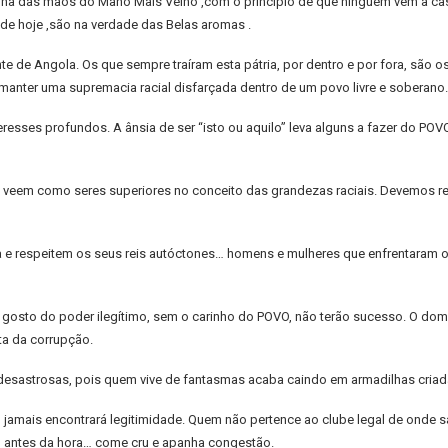
vinha das mãos do Mano Mais Velho ,com o princípio de que ninguém vem a cas
de hoje ,são na verdade das Belas aromas .
te de Angola. Os que sempre traíram esta pátria, por dentro e por fora, são
anter uma supremacia racial disfarçada dentro de um povo livre e soberano.
eresses profundos. A ânsia de ser “isto ou aquilo” leva alguns a fazer do PO
 veem como seres superiores no conceito das grandezas raciais. Devemos r
a e respeitem os seus reis autóctones… homens e mulheres que enfrentaram o 
osto do poder ilegítimo, sem o carinho do POVO, não terão sucesso. O domí
ta da corrupção.
esastrosas, pois quem vive de fantasmas acaba caindo em armadilhas criada
amais encontrará legitimidade. Quem não pertence ao clube legal de onde sai
o antes da hora… come cru e apanha congestão.