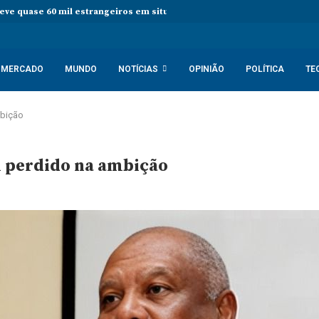
teve quase 60 mil estrangeiros em situação irregular desde janeiro
MERCADO
MUNDO
NOTÍCIAS
OPINIÃO
POLÍTICA
TE
mbição
l perdido na ambição