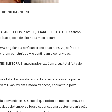
e HIGINO CARNEIRO.
BONAPARTE, COLIN POWELL, CHARLES DE GAULLE e tantos
 baixo, pois de alto nada mais restará.
VO angolano a sevícias silenciosas. O POVO, sofrido e
foram construídas — e continuam a ceifar vidas.
MES ELEITORAIS antecipados expõem a sua total falta de
ia a lista dos assalariados do falso processo de paz, um
avam luvas, viviam à moda francesa, enquanto o povo
 da conveniência. O General que todos os meses rumava ao
 daquele tempo,se fosse super saberia destes organização