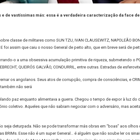
 e de vastíssimas más: essa é a verdadeira caracterização da face d
ua nobre classe de militares como SUN TZU, IVAN CLAUSEWITZ, NAPOLEÃO 
 foi assim que caiu o nosso General de peito alto, que em breve será de peito
purrando-o a uma obsessiva acumulação primitiva de riqueza, submetendo o PO
EBRECHT, QUEIRÓS GALVÃO, CONDURRIL, entre outras. Estradas de esferovite 
vernar os angolanos. Seus atos de corrupção, compra de consciências, e CRI
te também não será
lando paz enquanto alimentava a guerra. Chegou o tempo de expor à luz do d
mónio coletivo. Aqueles que não sabiam negociar com o adversário, mas aceit
não seja deturpada. Não se pode transformar más obras em “boas” aos olhos
RIMs. Esse não é um super General… é alguém que não soube ler os sinais