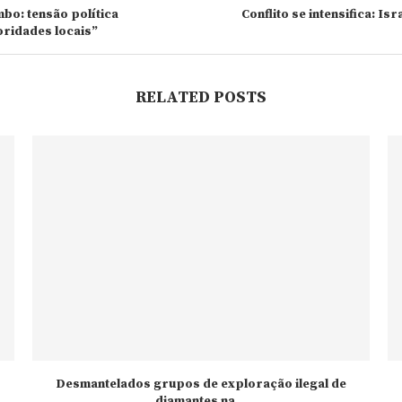
bo: tensão política
Conflito se intensifica: Is
ridades locais”
RELATED POSTS
Desmantelados grupos de exploração ilegal de
diamantes na...