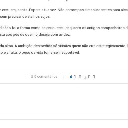
e excluem, aceita. Espera a tua vez. Não corrompas almas inocentes para alc
sem precisar de atalhos sujos.
traordinário foi a forma como se enriqueceu enquanto os antigos companheiros
 está aos pés de quem o deseja com avidez.
a alma. A ambição desmedida só vitimiza quem não erra estrategicamente. E 
ela falta, o peso da vida torna-se insuportável.
0 comentários
0