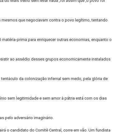
a do Mais Velho sem levar nada ,foi assim que ,o povo foi
 os mesmos que negociavam contra o povo legítimo, tentando
VO matéria-prima para enriquecer outras economias, enquanto o
esistir ao assédio desses grupos economicamente instalados
tentáculo da colonização infernal sem medo, pela glória de
nio sem legitimidade e sem amor à pátria está com os dias
s pelo adversário imaginário.
rá o candidato do Comitê Central, corre em vão. Um fundista