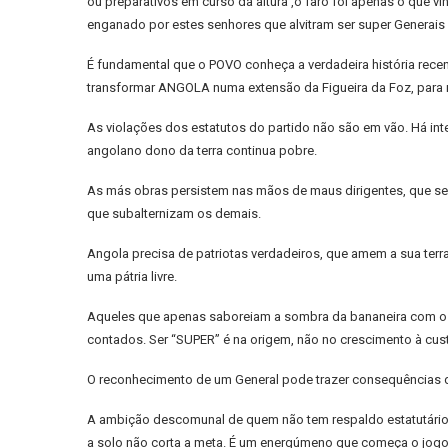
ou preparativos em curso da altura ,o faro foi apenas o que 
enganado por estes senhores que alvitram ser super Generais 
É fundamental que o POVO conheça a verdadeira história recen
transformar ANGOLA numa extensão da Figueira da Foz, para m
As violações dos estatutos do partido não são em vão. Há int
angolano dono da terra continua pobre.
As más obras persistem nas mãos de maus dirigentes, que se
que subalternizam os demais.
Angola precisa de patriotas verdadeiros, que amem a sua terr
uma pátria livre.
Aqueles que apenas saboreiam a sombra da bananeira com o g
contados. Ser “SUPER” é na origem, não no crescimento à cus
O reconhecimento de um General pode trazer consequências d
A ambição descomunal de quem não tem respaldo estatutário j
a solo não corta a meta. É um energúmeno que começa o jog