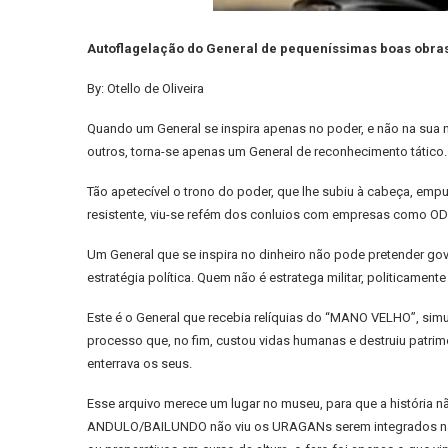
Autoflagelação do General de pequeníssimas boas obras
By: Otello de Oliveira
Quando um General se inspira apenas no poder, e não na s
outros, torna-se apenas um General de reconhecimento tático. E
Tão apetecível o trono do poder, que lhe subiu à cabeça, em
resistente, viu-se refém dos conluios com empresas como OD
Um General que se inspira no dinheiro não pode pretender go
estratégia política. Quem não é estratega militar, politicamen
Este é o General que recebia relíquias do “MANO VELHO”, simu
processo que, no fim, custou vidas humanas e destruiu patri
enterrava os seus.
Esse arquivo merece um lugar no museu, para que a história 
ANDULO/BAILUNDO não viu os URAGANs serem integrados nas B