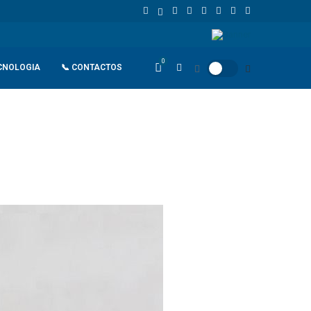
Standard Bank Angola reforça financiamento sustentável e aposta no im
0
CNOLOGIA
📞 CONTACTOS