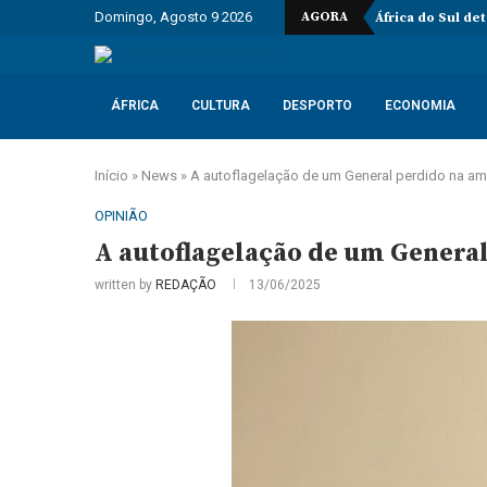
Domingo, Agosto 9 2026
AGORA
África do Sul de
ÁFRICA
CULTURA
DESPORTO
ECONOMIA
Início
»
News
»
A autoflagelação de um General perdido na a
OPINIÃO
A autoflagelação de um Genera
written by
REDAÇÃO
13/06/2025