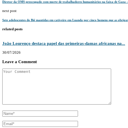
Diretor da OMS preocupado com morte de trabalhadores humanitários na faixa de Gaza –
next post
Sete adolescentes do Bié mantidas em cativeiro em Luanda por cinco homens que as obri
related posts
João Lourenço destaca papel das primeiras-damas africanas na...
30/07/2026
Leave a Comment