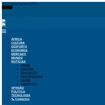
Quinta-feira, Agosto 6 2026
AGORA
ANPG e Sonangol E&P Concluem perfuração do poço Katambi-2 do bloco 24
ÁFRICA
CULTURA
DESPORTO
ECONOMIA
MERCADO
MUNDO
NOTÍCIAS
CRIME
CULTURA
EDUCAÇÃO
GASTRONOMIA
SAÚDE
SOCIEDADE
OPINIÃO
POLÍTICA
TECNOLOGIA
📞 Contactos