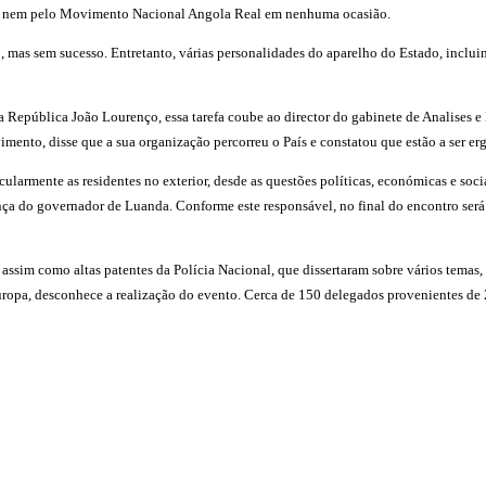
to nem pelo Movimento Nacional Angola Real em nenhuma ocasião.
 sem sucesso. Entretanto, várias personalidades do aparelho do Estado, incluindo
da República João Lourenço, essa tarefa coube ao director do gabinete de Analises 
mento, disse que a sua organização percorreu o País e constatou que estão a ser erg
cularmente as residentes no exterior, desde as questões políticas, económicas e soci
ença do governador de Luanda. Conforme este responsável, no final do encontro ser
 assim como altas patentes da Polícia Nacional, que dissertaram sobre vários temas
opa, desconhece a realização do evento. Cerca de 150 delegados provenientes de 