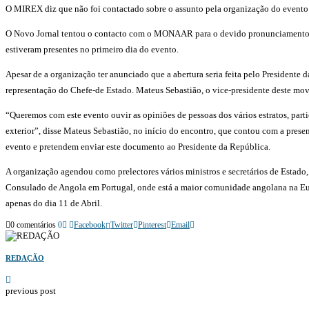
O MIREX diz que não foi contactado sobre o assunto pela organização do even
O Novo Jornal tentou o contacto com o MONAAR para o devido pronunciamento, mas
estiveram presentes no primeiro dia do evento.
Apesar de a organização ter anunciado que a abertura seria feita pelo Presidente 
representação do Chefe-de Estado. Mateus Sebastião, o vice-presidente deste movi
“Queremos com este evento ouvir as opiniões de pessoas dos vários estratos, parti
exterior”, disse Mateus Sebastião, no início do encontro, que contou com a pres
evento e pretendem enviar este documento ao Presidente da República.
A organização agendou como prelectores vários ministros e secretários de Estado,
Consulado de Angola em Portugal, onde está a maior comunidade angolana na Eur
apenas do dia 11 de Abril.
0 comentários
0
Facebook
Twitter
Pinterest
Email
REDAÇÃO
previous post