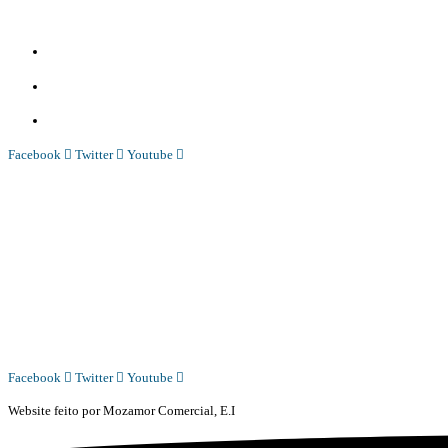
Diário Independente (DI)
é um Jornal digital generalista ao serviço de Angola, com uma linha editorial própr
Whatsapp:
+244 927 209 599;
Comercial:
COMERCIAL@DIARIOINDEPENDENTE.INFO
Denuncia:
REDACAO@DIARIOINDEPENDENTE.INFO
Facebook
Twitter
Youtube
Diário Independente (DI)
é um Jornal digital generalista ao serviço de Angola, com uma linha editorial própr
Whatsapp:
+244 927 209 599;
COMERCIAL@DIARIOINDEPENDENTE.INFO
REDACAO@DIARIOINDEPENDENTE.INFO
Facebook
Twitter
Youtube
Website feito por
Mozamor Comercial, E.I