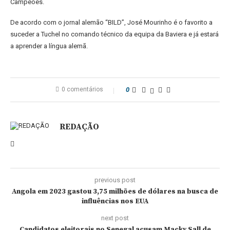
Campeões.
De acordo com o jornal alemão “BILD”, José Mourinho é o favorito a
suceder a Tuchel no comando técnico da equipa da Baviera e já estará
a aprender a língua alemã.
0 comentários
0
REDAÇÃO
previous post
Angola em 2023 gastou 3,75 milhões de dólares na busca de
influências nos EUA
next post
Candidatos eleitorais no Senegal acusam Macky Sall de