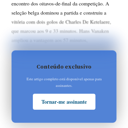
encontro dos oitavos-de-final da competição. A
seleção belga dominou a partida e construiu a
vitória com dois golos de Charles De Ketelaere,
que marcou aos 9 e 33 minutos. Hans Vanaken
ampliou a vantagem aos 57 minutos,
Conteúdo exclusivo
Este artigo completo está disponível apenas para
assinantes.
Tornar-me assinante