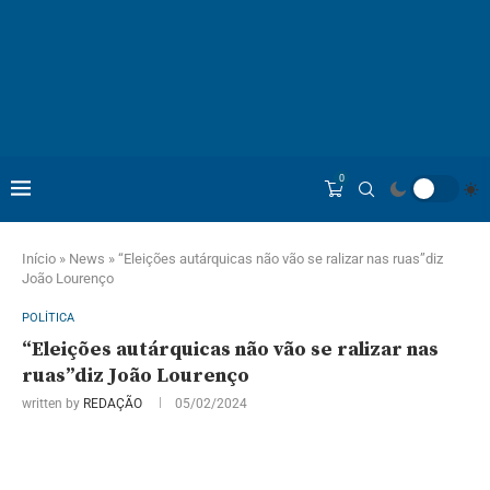
0
Início
»
News
»
“Eleições autárquicas não vão se ralizar nas ruas”diz
João Lourenço
POLÍTICA
“Eleições autárquicas não vão se ralizar nas
ruas”diz João Lourenço
written by
REDAÇÃO
05/02/2024