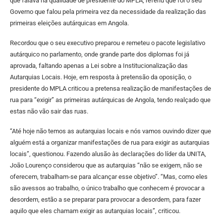
que falava na qualidade de presidente do MPLA, referiu que foi o seu
Governo que falou pela primeira vez da necessidade da realização das
primeiras eleições autárquicas em Angola.
Recordou que o seu executivo preparou e remeteu o pacote legislativo
autárquico no parlamento, onde grande parte dos diplomas foi já
aprovada, faltando apenas a Lei sobre a Institucionalização das
Autarquias Locais. Hoje, em resposta à pretensão da oposição, o
presidente do MPLA criticou a pretensa realização de manifestações de
rua para “exigir” as primeiras autárquicas de Angola, tendo realçado que
estas não vão sair das ruas.
“Até hoje não temos as autarquias locais e nós vamos ouvindo dizer que
alguém está a organizar manifestações de rua para exigir as autarquias
locais”, questionou. Fazendo alusão às declarações do líder da UNITA,
João Lourenço considerou que as autarquias “não se exigem, não se
oferecem, trabalham-se para alcançar esse objetivo”. “Mas, como eles
são avessos ao trabalho, o único trabalho que conhecem é provocar a
desordem, estão a se preparar para provocar a desordem, para fazer
aquilo que eles chamam exigir as autarquias locais”, criticou.