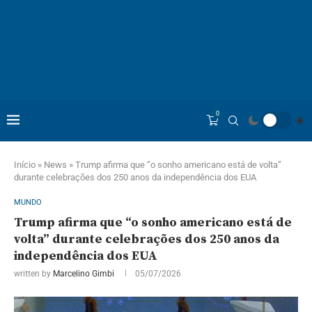
0
Início
»
News
»
Trump afirma que “o sonho americano está de volta”
durante celebrações dos 250 anos da independência dos EUA
MUNDO
Trump afirma que “o sonho americano está de
volta” durante celebrações dos 250 anos da
independência dos EUA
written by
Marcelino Gimbi
05/07/2026