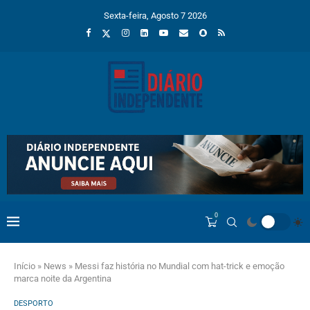
Sexta-feira, Agosto 7 2026
0
Início
»
News
»
Messi faz história no Mundial com hat-trick e emoção
marca noite da Argentina
DESPORTO