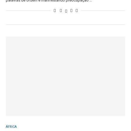
palavras de ordem e manifestando preocupação …
ÁFRICA