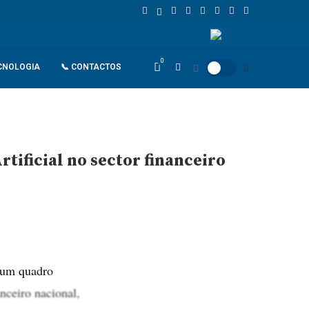
União Europeia atinge 18,8 biliões de euros em 2025 e Alemanha reforç
0
CNOLOGIA
📞 CONTACTOS
tificial no sector financeiro
r um quadro
anceiro nacional,