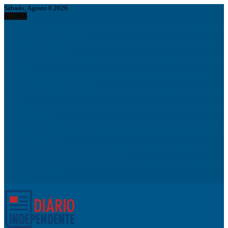
Sábado, Agosto 8 2026
AGORA
Nova Lei das Informações Falsas em Angola levanta debate sobre liberdade de
expressão e poderes do Estado
Bielorrússia classifica Euronews como “extremista” e Tsikhanouskaya acusa
Lukashenko de retaliação
João Lourenço recebe cumprimentos de despedida do embaixador do Vietname
em Angola
Espanha dá ultimato à Itália para suspender controlos fronteiriços e ameaça
responder com medidas recíprocas
Ministro confirma regresso de Manuel Chang a Moçambique e remete processos
à Justiça
Comunicar para construir a Nação: O desafio estratégico de Angola aos 50 Anos
de Independência
ANPG e Sonangol E&P Concluem perfuração do poço Katambi-2 do bloco 24
PIB da União Europeia atinge 18,8 biliões de euros em 2025 e Alemanha reforça
liderança económica
Empresas chinesas anunciam investimento de 150 milhões de dólares para
impulsionar indústria metalúrgica em Angola
Pesca ilegal durante período de veda preocupa operadores e ameaça reprodução
do carapau em Luanda