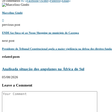
0 comentários
0
Facebook
Twitter
Pinterest
Email
Marcelino Gimbi
previous post
ENDE faz finca pé ao Nosso Shopping no município do Cazenga
next post
Presidente do Tribunal Constitucional apela a maior vigilância na defesa dos direitos fund
related posts
Analisada situação dos angolanos na África do Sul
05/08/2026
Leave a Comment