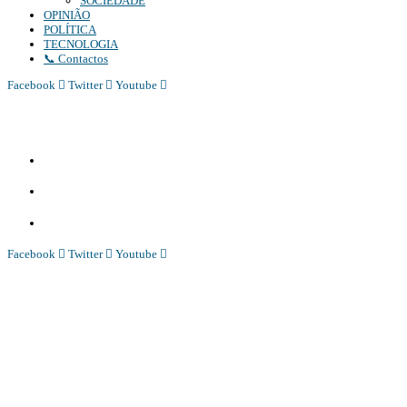
SOCIEDADE
OPINIÃO
POLÍTICA
TECNOLOGIA
📞 Contactos
Facebook
Twitter
Youtube
Diário Independente (DI)
é um Jornal digital generalista ao serviço de Angola, com uma linha editorial própr
Whatsapp:
+244 927 209 599;
Comercial:
COMERCIAL@DIARIOINDEPENDENTE.INFO
Denuncia:
REDACAO@DIARIOINDEPENDENTE.INFO
Facebook
Twitter
Youtube
Diário Independente (DI)
é um Jornal digital generalista ao serviço de Angola, com uma linha editorial própr
Whatsapp:
+244 927 209 599;
COMERCIAL@DIARIOINDEPENDENTE.INFO