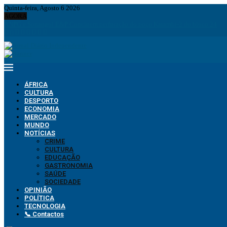
Quinta-feira, Agosto 6 2026
AGORA
ANPG e Sonangol E&P Concluem perfuração do poço Katambi-2 do bloco 24
ÁFRICA
CULTURA
DESPORTO
ECONOMIA
MERCADO
MUNDO
NOTÍCIAS
CRIME
CULTURA
EDUCAÇÃO
GASTRONOMIA
SAÚDE
SOCIEDADE
OPINIÃO
POLÍTICA
TECNOLOGIA
📞 Contactos