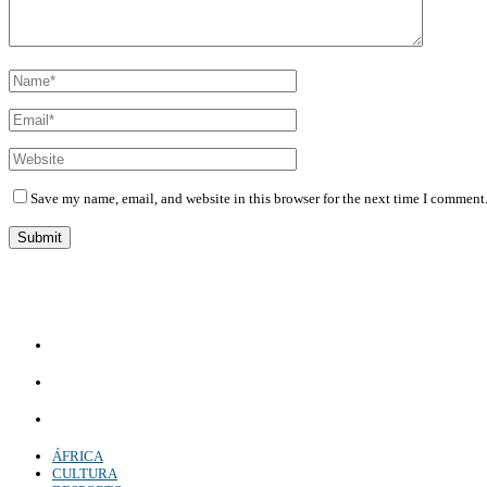
Save my name, email, and website in this browser for the next time I comment
Diário Independente (DI)
é um Jornal digital generalista ao serviço de Angola, com uma linha editorial própr
Whatsapp:
+244 927 209 599;
Comercial:
COMERCIAL@DIARIOINDEPENDENTE.INFO
Denuncia:
REDACAO@DIARIOINDEPENDENTE.INFO
ÁFRICA
CULTURA