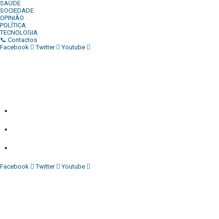
SAÚDE
SOCIEDADE
OPINIÃO
POLÍTICA
TECNOLOGIA
📞 Contactos
Facebook
Twitter
Youtube
Diário Independente (DI)
é um Jornal digital generalista ao
serviço de Angola, com uma linha editorial própria e
Independente do poder político e económico. Com esta
empresa para estar em contactos:
Whatsapp:
+244 927 209 599;
Comercial:
COMERCIAL@DIARIOINDEPENDENTE.INFO
Denuncia:
REDACAO@DIARIOINDEPENDENTE.INFO
Facebook
Twitter
Youtube
Diário Independente (DI)
é um Jornal digital generalista ao
serviço de Angola, com uma linha editorial própria e
Independente do poder político e económico. Com esta
empresa para estar em contactos: