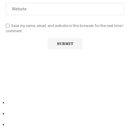
Save my name, email, and website in this browser for the next time I
comment.
Diário Independente (DI)
é um Jornal digital generalista ao
serviço de Angola, com uma linha editorial própria e
Independente do poder político e económico. Com esta
empresa para estar em contactos:
Whatsapp:
+244 927 209 599;
Comercial:
COMERCIAL@DIARIOINDEPENDENTE.INFO
Denuncia:
REDACAO@DIARIOINDEPENDENTE.INFO