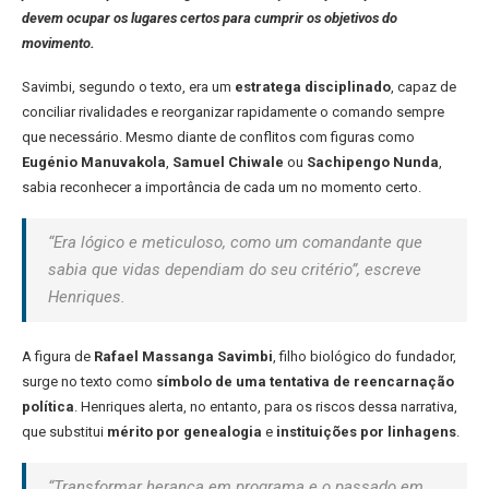
devem ocupar os lugares certos para cumprir os objetivos do
movimento.
Savimbi, segundo o texto, era um
estratega disciplinado
, capaz de
conciliar rivalidades e reorganizar rapidamente o comando sempre
que necessário. Mesmo diante de conflitos com figuras como
Eugénio Manuvakola
,
Samuel Chiwale
ou
Sachipengo Nunda
,
sabia reconhecer a importância de cada um no momento certo.
“Era lógico e meticuloso, como um comandante que
sabia que vidas dependiam do seu critério”, escreve
Henriques.
A figura de
Rafael Massanga Savimbi
, filho biológico do fundador,
surge no texto como
símbolo de uma tentativa de reencarnação
política
. Henriques alerta, no entanto, para os riscos dessa narrativa,
que substitui
mérito por genealogia
e
instituições por linhagens
.
“Transformar herança em programa e o passado em