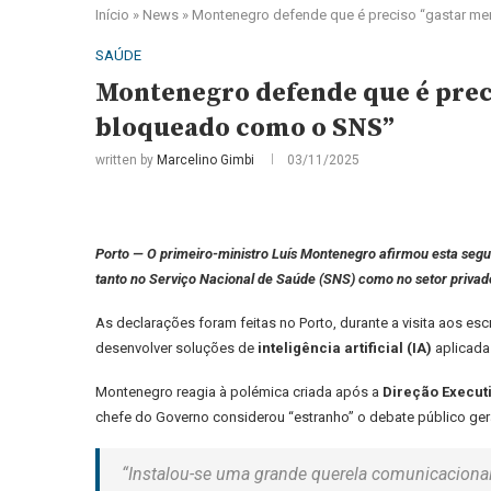
Início
»
News
»
Montenegro defende que é preciso “gastar men
SAÚDE
Montenegro defende que é preci
bloqueado como o SNS”
written by
Marcelino Gimbi
03/11/2025
Porto — O primeiro-ministro Luís Montenegro afirmou esta segu
tanto no Serviço Nacional de Saúde (SNS) como no setor privado
As declarações foram feitas no Porto, durante a visita aos esc
desenvolver soluções de
inteligência artificial (IA)
aplicada
Montenegro reagia à polémica criada após a
Direção Execut
chefe do Governo considerou “estranho” o debate público ge
“Instalou-se uma grande querela comunicacional 