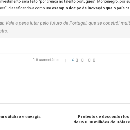
 investimento será feito “por crença no talento português”. Montenegro, por s
rsos”, classificando-a como um
exemplo do tipo de inovação que o país p
r. Vale a pena lutar pelo futuro de Portugal, que se constrói m
stro.
0 comentários
0
em outubro e energia
Protestos e desconfortos 
de USD 30 milhões de Dólar