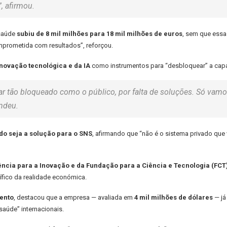
, afirmou.
 saúde
subiu de 8 mil milhões para 18 mil milhões de euros
, sem que essa 
prometida com resultados”, reforçou.
inovação tecnológica e da IA
como instrumentos para “desbloquear” a capa
icar tão bloqueado como o público, por falta de soluções. Só v
endeu.
ado seja a solução para o SNS
, afirmando que “não é o sistema privado que 
ncia para a Inovação e da Fundação para a Ciência e Tecnologia (FCT
ífico da realidade económica.
Bento
, destacou que a empresa — avaliada em
4 mil milhões de dólares
— já
saúde” internacionais.