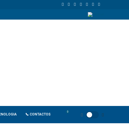
União Europeia atinge 18,8 biliões de euros em 2025 e Alemanha reforç
0
CNOLOGIA
📞 CONTACTOS