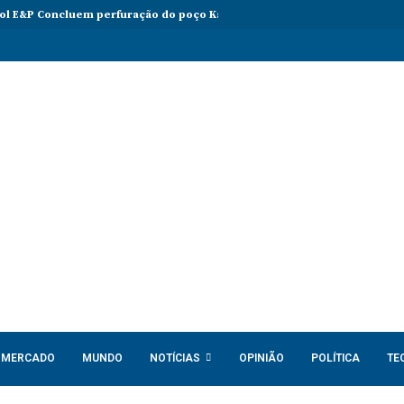
l E&P Concluem perfuração do poço Katambi-2 do bloco 24
PIB da 
MERCADO
MUNDO
NOTÍCIAS
OPINIÃO
POLÍTICA
TE