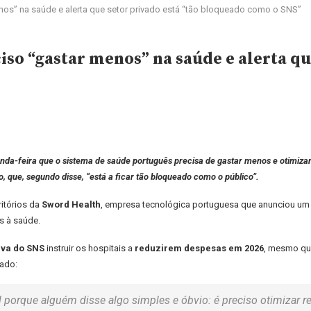
os” na saúde e alerta que setor privado está “tão bloqueado como o SNS”
so “gastar menos” na saúde e alerta que
nda-feira que o sistema de saúde português precisa de gastar menos e otimizar
, que, segundo disse, “está a ficar tão bloqueado como o público”.
ritórios da
Sword Health
, empresa tecnológica portuguesa que anunciou u
s à saúde.
iva do SNS
instruir os hospitais a
reduzirem despesas em 2026
, mesmo que
rado:
porque alguém disse algo simples e óbvio: é preciso otimizar rec