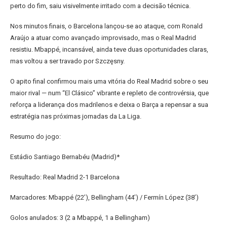
perto do fim, saiu visivelmente irritado com a decisão técnica.
Nos minutos finais, o Barcelona lançou-se ao ataque, com Ronald
Araújo a atuar como avançado improvisado, mas o Real Madrid
resistiu. Mbappé, incansável, ainda teve duas oportunidades claras,
mas voltou a ser travado por Szczęsny.
O apito final confirmou mais uma vitória do Real Madrid sobre o seu
maior rival — num “El Clásico” vibrante e repleto de controvérsia, que
reforça a liderança dos madrilenos e deixa o Barça a repensar a sua
estratégia nas próximas jornadas da La Liga.
Resumo do jogo:
Estádio Santiago Bernabéu (Madrid)*
Resultado: Real Madrid 2-1 Barcelona
Marcadores: Mbappé (22’), Bellingham (44’) / Fermín López (38’)
Golos anulados: 3 (2 a Mbappé, 1 a Bellingham)