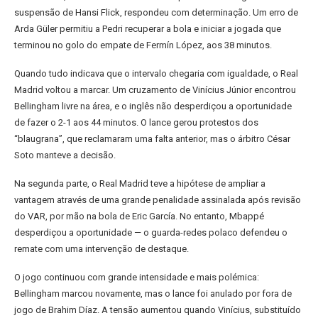
suspensão de Hansi Flick, respondeu com determinação. Um erro de
Arda Güler permitiu a Pedri recuperar a bola e iniciar a jogada que
terminou no golo do empate de Fermín López, aos 38 minutos.
Quando tudo indicava que o intervalo chegaria com igualdade, o Real
Madrid voltou a marcar. Um cruzamento de Vinícius Júnior encontrou
Bellingham livre na área, e o inglês não desperdiçou a oportunidade
de fazer o 2-1 aos 44 minutos. O lance gerou protestos dos
“blaugrana”, que reclamaram uma falta anterior, mas o árbitro César
Soto manteve a decisão.
Na segunda parte, o Real Madrid teve a hipótese de ampliar a
vantagem através de uma grande penalidade assinalada após revisão
do VAR, por mão na bola de Eric García. No entanto, Mbappé
desperdiçou a oportunidade — o guarda-redes polaco defendeu o
remate com uma intervenção de destaque.
O jogo continuou com grande intensidade e mais polémica:
Bellingham marcou novamente, mas o lance foi anulado por fora de
jogo de Brahim Díaz. A tensão aumentou quando Vinícius, substituído