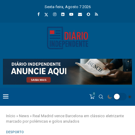
Sexta-feira, Agosto 7 2026
0
Início
»
News
»
Real Madrid vence Barcelona em clássico eletrizante
marcado por polémicas e golos anulados
DESPORTO