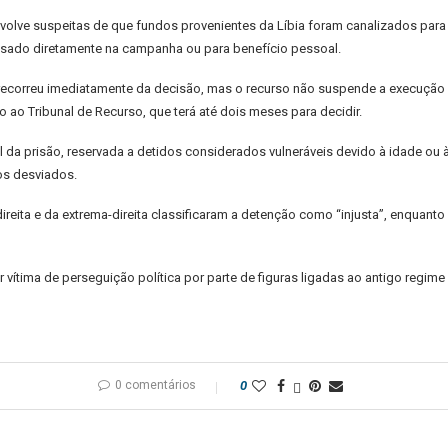
envolve suspeitas de que fundos provenientes da Líbia foram canalizados para
usado diretamente na campanha ou para benefício pessoal.
, recorreu imediatamente da decisão, mas o recurso não suspende a execução
 ao Tribunal de Recurso, que terá até dois meses para decidir.
da prisão, reservada a detidos considerados vulneráveis devido à idade ou à 
os desviados.
direita e da extrema-direita classificaram a detenção como “injusta”, enqua
r vítima de perseguição política por parte de figuras ligadas ao antigo regim
0 comentários
0