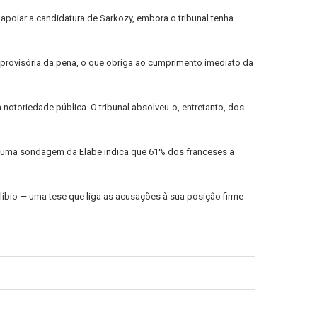
 apoiar a candidatura de Sarkozy, embora o tribunal tenha
 provisória da pena, o que obriga ao cumprimento imediato da
notoriedade pública. O tribunal absolveu-o, entretanto, dos
nto uma sondagem da Elabe indica que 61% dos franceses a
e líbio — uma tese que liga as acusações à sua posição firme