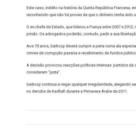
Este caso, inédito na história da Quinta República Francesa, 
reconhecido que não há provas de que o dinheiro tenha sido 
O ex-chefe de Estado, que liderou a França entre 2007 e 2012
prisão. Os advogados poderão, contudo, pedir a sua libertação
Aos 70 anos, Sarkozy deverá cumprir a pena numa ala especial 
crimes de corrupção passiva e recebimento de fundos públic
A decisão provocou reacções políticas intensas: partidos da 
consideram “justa”.
Sarkozy continua a negar qualquer irregularidade, alegando se
no derrube de Kadhafi durante a Primavera Árabe de 2011.