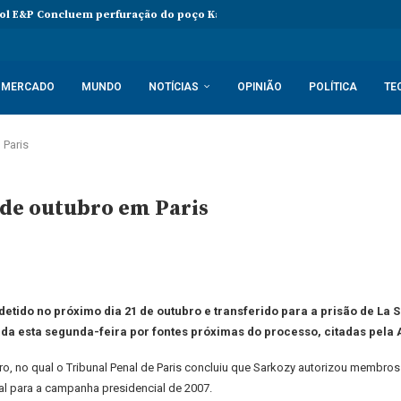
l E&P Concluem perfuração do poço Katambi-2 do bloco 24
PIB da 
MERCADO
MUNDO
NOTÍCIAS
OPINIÃO
POLÍTICA
TE
 Paris
1 de outubro em Paris
detido no próximo dia 21 de outubro e transferido para a prisão de La 
ada esta segunda-feira por fontes próximas do processo, citadas pela 
, no qual o Tribunal Penal de Paris concluiu que Sarkozy autorizou membros 
al para a campanha presidencial de 2007.