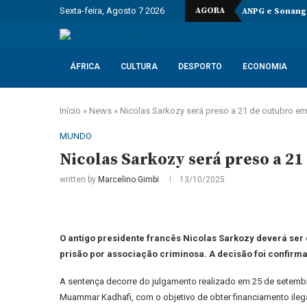
Sexta-feira, Agosto 7 2026
AGORA
ANPG e Sonango
ÁFRICA
CULTURA
DESPORTO
ECONOMIA
Início
»
News
»
Nicolas Sarkozy será preso a 21 de outubro em
MUNDO
Nicolas Sarkozy será preso a 2
written by
Marcelino Gimbi
13/10/2025
O antigo presidente francês Nicolas Sarkozy deverá ser 
prisão por associação criminosa. A decisão foi confirm
A sentença decorre do julgamento realizado em 25 de setembro
Muammar Kadhafi, com o objetivo de obter financiamento ileg