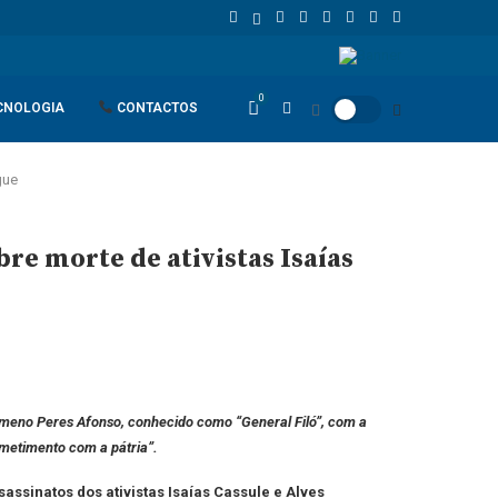
gola
Espanha dá ultimato à Itália para suspender controlos front
0
CNOLOGIA
CONTACTOS
gue
re morte de ativistas Isaías
omeno Peres Afonso, conhecido como “General Filó”, com a
metimento com a pátria”.
assinatos dos ativistas Isaías Cassule e Alves