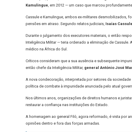
Kamulingue
, em 2012 — um caso que marcou profundamente 
Cassule e Kamulingue, ambos ex-militares desmobilizados, f
pensões em atraso. Segundo relatos judiciais,
Isaías Cassule
Durante o julgamento dos executores materiais, o então res
Inteligência Militar — teria ordenado a eliminação de Cassule
médico na África do Sul.
Críticos consideram que a sua ausência e subsequente impuni
então chefe da Inteligência Militar,
general António José Ma
A nova condecoração, interpretada por setores da sociedade
política de combate à impunidade anunciada pelo atual gover
Nos últimos anos, organizações de direitos humanos e jurista
restaurar a confiança nas instituições do Estado.
A homenagem ao general Filó, agora reformado, é vista por 
opiniões dentro e fora das forças armadas.