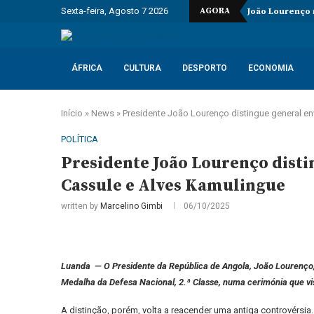
Sexta-feira, Agosto 7 2026
AGORA
João Lourenço
ÁFRICA
CULTURA
DESPORTO
ECONOMIA
Início
»
News
»
Presidente João Lourenço distingue general en
POLÍTICA
Presidente João Lourenço disti
Cassule e Alves Kamulingue
written by
Marcelino Gimbi
06/10/2025
Luanda — O Presidente da República de Angola, João Lourenço,
Medalha da Defesa Nacional, 2.ª Classe, numa cerimónia que v
A distinção, porém, volta a reacender uma antiga controvérsi