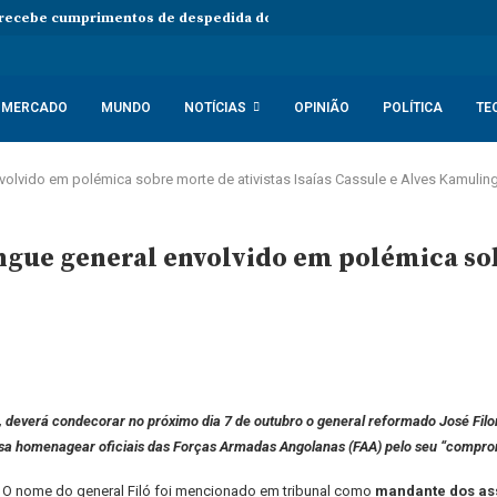
 recebe cumprimentos de despedida do embaixador do Vietname em An
MERCADO
MUNDO
NOTÍCIAS
OPINIÃO
POLÍTICA
TE
volvido em polémica sobre morte de ativistas Isaías Cassule e Alves Kamulin
ngue general envolvido em polémica sob
 deverá condecorar no próximo dia 7 de outubro o general reformado José Fil
isa homenagear oficiais das Forças Armadas Angolanas (FAA) pelo seu “compro
a. O nome do general Filó foi mencionado em tribunal como
mandante dos ass