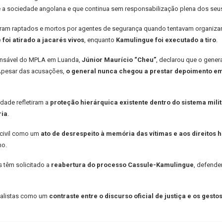
a sociedade angolana e que continua sem responsabilização plena dos seus
oram raptados e mortos por agentes de segurança quando tentavam organizar
 foi atirado a jacarés vivos
, enquanto
Kamulingue foi executado a tiro
.
ponsável do MPLA em Luanda,
Júnior Maurício “Cheu”
, declarou que o genera
. Apesar das acusações,
o general nunca chegou a prestar depoimento em
dade refletiram a
proteção hierárquica existente dentro do sistema milita
ria
.
 civil como um
ato de desrespeito à memória das vítimas e aos direitos
no.
s têm solicitado a
reabertura do processo Cassule-Kamulingue
, defende
analistas como um
contraste entre o discurso oficial de justiça e os gest