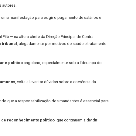
 autores.
 uma manifestação para exigir o pagamento de salários e
l Filó — na altura chefe da Direção Principal de Contra-
 tribunal
, alegadamente por motivos de saúde e tratamento
r e político
angolano, especialmente sob a liderança do
 humanos
, volta a levantar dúvidas sobre a coerência da
ndo que a responsabilização dos mandantes é essencial para
os de reconhecimento político
, que continuam a dividir