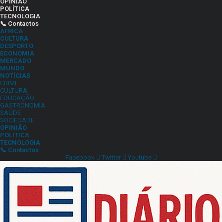
OPINIÃO
POLÍTICA
TECNOLOGIA
📞 Contactos
ÁFRICA
CULTURA
DESPORTO
ECONOMIA
MERCADO
MUNDO
NOTÍCIAS
CRIME
CULTURA
EDUCAÇÃO
GASTRONOMIA
SAÚDE
SOCIEDADE
OPINIÃO
POLÍTICA
TECNOLOGIA
📞 Contactos
Facebook
Twitter
Youtube