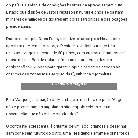
do país: a ausência de condições básicas de aprendizagem num
Estado que dispõe de vastos recursos naturais e onde se gastam
milhares de milhões de dólares em obras faraónicas e deslocações
presidenciais.
Dados da Angola Open Policy Initiative, citados pelo Novo Jornal,
apontam que, em oito anos, o Presidente João Lourenço terá
realizado viagens a cerca de 50 países, com custos estimados em
quase mil milhões de dólares. “Bastaria cortar duas dessas
deslocações luxuosas para garantir lápis e cadernos a todas as
Educação em Angola: crianças da Cahama
crianças das zonas mais esquecidas”, sublinha o jornalista.
estudam sem lápis enquanto Presidência gasta
milhões em viagens
Para Marques, a situação de Miumba é a metáfora do país: “Angola
não é pobre, mas os angolanos são empobrecidos por uma
governação que não define prioridades”.
O contraste, acrescenta, é gritante: de um lado, crianças a desenhar
sem cor e sem futuro; do outro, uma Presidência errante e distante da