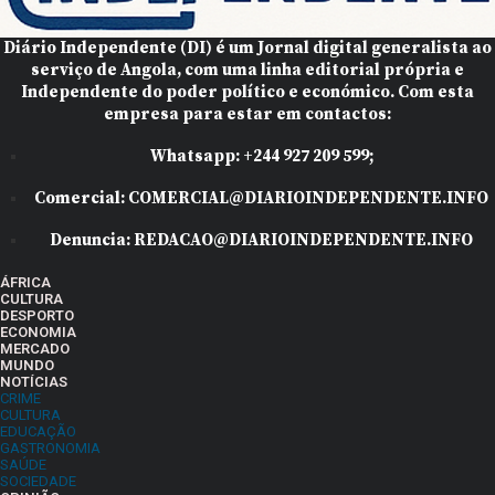
Diário Independente (DI)
é um Jornal digital generalista ao
serviço de Angola, com uma linha editorial própria e
Independente do poder político e económico. Com esta
empresa para estar em contactos:
Whatsapp:
+244 927 209 599;
Comercial:
COMERCIAL@DIARIOINDEPENDENTE.INFO
Denuncia:
REDACAO@DIARIOINDEPENDENTE.INFO
ÁFRICA
CULTURA
DESPORTO
ECONOMIA
MERCADO
MUNDO
NOTÍCIAS
CRIME
CULTURA
EDUCAÇÃO
GASTRONOMIA
SAÚDE
SOCIEDADE