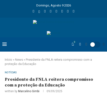
Domingo, Agosto 9 2026
0
Início
»
News
»
Presidente da FNLA reitera compromisso com a
proteção da Educação
NOTÍCIAS
Presidente da FNLA reitera compromisso
com a proteção da Educação
written by
Marcelino Gimbi
09/09/2025