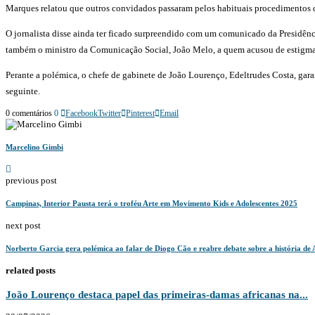
Marques relatou que outros convidados passaram pelos habituais procedimentos 
O jornalista disse ainda ter ficado surpreendido com um comunicado da Presidênc
também o ministro da Comunicação Social, João Melo, a quem acusou de estigmati
Perante a polémica, o chefe de gabinete de João Lourenço, Edeltrudes Costa, gar
seguinte.
0 comentários
0
Facebook
Twitter
Pinterest
Email
Marcelino Gimbi
previous post
Campinas, Interior Pausta terá o troféu Arte em Movimento Kids e Adolescentes 2025
next post
Norberto Garcia gera polémica ao falar de Diogo Cão e reabre debate sobre a história de
related posts
João Lourenço destaca papel das primeiras-damas africanas na...