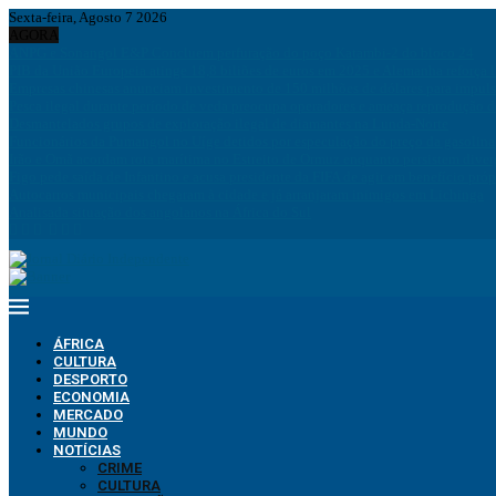
Sexta-feira, Agosto 7 2026
AGORA
ANPG e Sonangol E&P Concluem perfuração do poço Katambi-2 do bloco 24
PIB da União Europeia atinge 18,8 biliões de euros em 2025 e Alemanha reforça 
Empresas chinesas anunciam investimento de 150 milhões de dólares para impuls
Pesca ilegal durante período de veda preocupa operadores e ameaça reprodução 
Desmantelados grupos de exploração ilegal de diamantes na Lunda-Norte
Funcionários da Pumangol no Uíge detidos por especulação do preço da gasolina
Irão e Omã acordam rota marítima no Estreito de Ormuz enquanto persistem div
Figo pede saída de Infantino e acusa presidente da FIFA de agir em benefício próp
Autocarros municipais chegaram à cidade e já arranjaram inimigos em Lichinga
Analisada situação dos angolanos na África do Sul
ÁFRICA
CULTURA
DESPORTO
ECONOMIA
MERCADO
MUNDO
NOTÍCIAS
CRIME
CULTURA