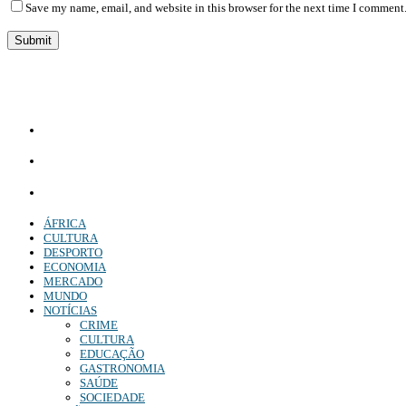
Save my name, email, and website in this browser for the next time I comment
Diário Independente (DI)
é um Jornal digital generalista ao serviço de Angola, com uma linha editorial própr
Whatsapp:
+244 927 209 599;
Comercial:
COMERCIAL@DIARIOINDEPENDENTE.INFO
Denuncia:
REDACAO@DIARIOINDEPENDENTE.INFO
ÁFRICA
CULTURA
DESPORTO
ECONOMIA
MERCADO
MUNDO
NOTÍCIAS
CRIME
CULTURA
EDUCAÇÃO
GASTRONOMIA
SAÚDE
SOCIEDADE