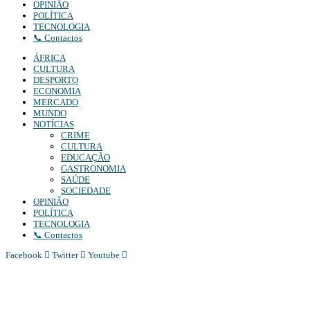
OPINIÃO
POLÍTICA
TECNOLOGIA
📞 Contactos
ÁFRICA
CULTURA
DESPORTO
ECONOMIA
MERCADO
MUNDO
NOTÍCIAS
CRIME
CULTURA
EDUCAÇÃO
GASTRONOMIA
SAÚDE
SOCIEDADE
OPINIÃO
POLÍTICA
TECNOLOGIA
📞 Contactos
Facebook
Twitter
Youtube
Diário Independente (DI)
é um Jornal digital generalista ao serviço de Angola, com uma linha editorial própr