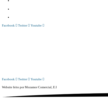
Whatsapp:
+244 927 209 599;
Comercial:
COMERCIAL@DIARIOINDEPENDENTE.INFO
Denuncia:
REDACAO@DIARIOINDEPENDENTE.INFO
Facebook
Twitter
Youtube
Diário Independente (DI)
é um Jornal digital generalista ao serviço de Angola, com uma linha editorial própr
Whatsapp:
+244 927 209 599;
COMERCIAL@DIARIOINDEPENDENTE.INFO
REDACAO@DIARIOINDEPENDENTE.INFO
Facebook
Twitter
Youtube
Website feito por
Mozamor Comercial, E.I