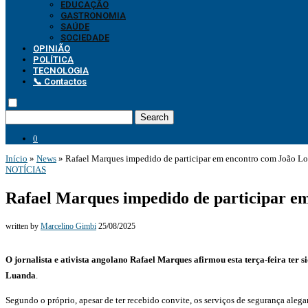
EDUCAÇÃO
GASTRONOMIA
SAÚDE
SOCIEDADE
OPINIÃO
POLÍTICA
TECNOLOGIA
📞 Contactos
Search
0
Início
»
News
»
Rafael Marques impedido de participar em encontro com João L
NOTÍCIAS
Rafael Marques impedido de participar e
written by
Marcelino Gimbi
25/08/2025
O jornalista e ativista angolano Rafael Marques afirmou esta terça-feira ter s
Luanda
.
Segundo o próprio, apesar de ter recebido convite, os serviços de segurança aleg