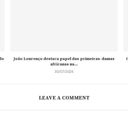
do
João Lourenço destaca papel das primeiras-damas
C
africanas na...
30/07/2026
LEAVE A COMMENT