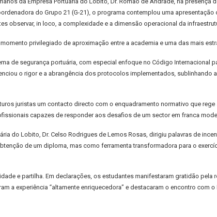
manos da Empresa Portuária do Lobito, Dr. Romão de Andrade, na presença d
coordenadora do Grupo 21 (G-21), o programa contemplou uma apresentação d
es observar, in loco, a complexidade e a dimensão operacional da infraestrut
u um momento privilegiado de aproximação entre a academia e uma das mais estr
stema de segurança portuária, com especial enfoque no Código Internacional p
ciou o rigor e a abrangência dos protocolos implementados, sublinhando a r
uturos juristas um contacto directo com o enquadramento normativo que rege
profissionais capazes de responder aos desafios de um sector em franca mode
ia do Lobito, Dr. Celso Rodrigues de Lemos Rosas, dirigiu palavras de incen
enção de um diploma, mas como ferramenta transformadora para o exercício p
dade e partilha. Em declarações, os estudantes manifestaram gratidão pela 
deraram a experiência “altamente enriquecedora” e destacaram o encontro co