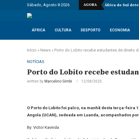
Sábado, Agosto 8 2026
AGORA
África do Sul det
ÁFRICA
CULTURA
DESPORTO
ECONOMIA
Início
»
News
»
Porto do Lobito recebe estudantes de direito 
NOTÍCIAS
Porto do Lobito recebe estudan
written by
Marcelino Gimbi
12/08/2025
O Porto do Lobito foi palco, na manhã desta terça-feira
Angola (UCAN), sedeada em Luanda, acompanhados por li
By: Victor Kavinda