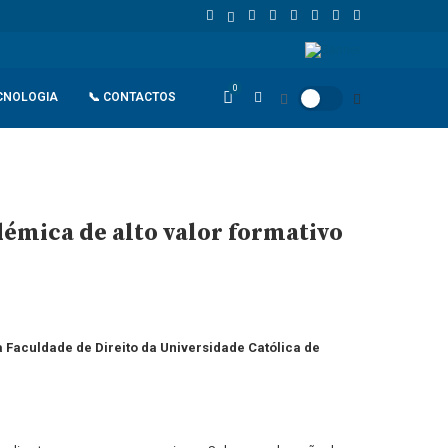
tandard Bank Angola reforça financiamento sustentável e aposta no imp
0
CNOLOGIA
📞 CONTACTOS
émica de alto valor formativo
a Faculdade de Direito da Universidade Católica de