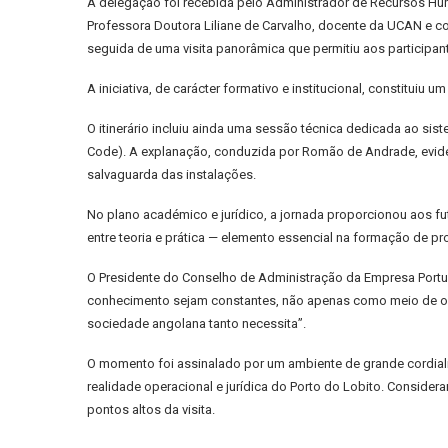
A delegação foi recebida pelo Administrador de Recursos Hu
Professora Doutora Liliane de Carvalho, docente da UCAN e 
seguida de uma visita panorâmica que permitiu aos participant
A iniciativa, de carácter formativo e institucional, constitui
O itinerário incluiu ainda uma sessão técnica dedicada ao si
Code). A explanação, conduzida por Romão de Andrade, eviden
salvaguarda das instalações.
No plano académico e jurídico, a jornada proporcionou aos f
entre teoria e prática — elemento essencial na formação de 
O Presidente do Conselho de Administração da Empresa Portuár
conhecimento sejam constantes, não apenas como meio de obt
sociedade angolana tanto necessita”.
O momento foi assinalado por um ambiente de grande cordiali
realidade operacional e jurídica do Porto do Lobito. Consi
pontos altos da visita.