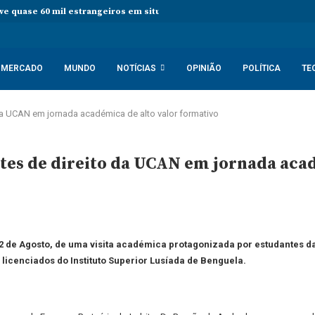
eve quase 60 mil estrangeiros em situação irregular desde janeiro
S
MERCADO
MUNDO
NOTÍCIAS
OPINIÃO
POLÍTICA
TE
da UCAN em jornada académica de alto valor formativo
tes de direito da UCAN em jornada acad
 12 de Agosto, de uma visita académica protagonizada por estudantes d
cenciados do Instituto Superior Lusíada de Benguela.