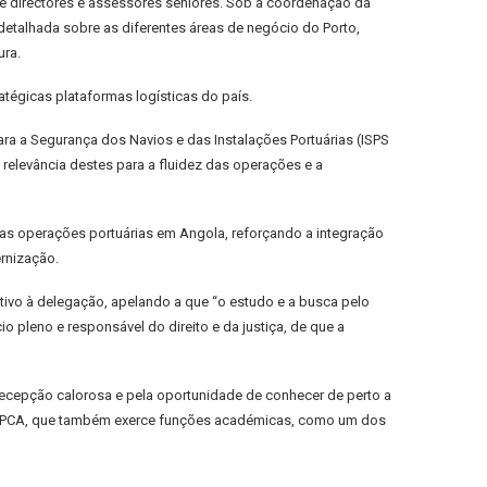
e directores e assessores seniores. Sob a coordenação da
etalhada sobre as diferentes áreas de negócio do Porto,
ura.
atégicas plataformas logísticas do país.
ara a Segurança dos Navios e das Instalações Portuárias (ISPS
elevância destes para a fluidez das operações e a
 as operações portuárias em Angola, reforçando a integração
rnização.
tivo à delegação, apelando a que “o estudo e a busca pelo
leno e responsável do direito e da justiça, de que a
recepção calorosa e pela oportunidade de conhecer de perto a
m o PCA, que também exerce funções académicas, como um dos