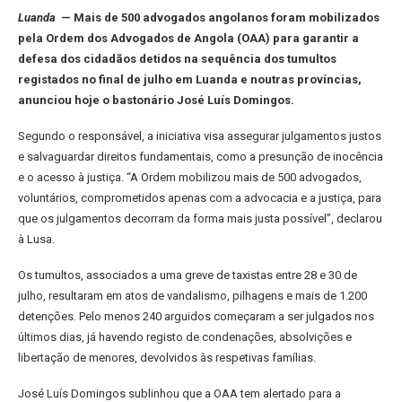
Luanda
— Mais de 500 advogados angolanos foram mobilizados
pela Ordem dos Advogados de Angola (OAA) para garantir a
defesa dos cidadãos detidos na sequência dos tumultos
registados no final de julho em Luanda e noutras províncias,
anunciou hoje o bastonário José Luís Domingos.
Segundo o responsável, a iniciativa visa assegurar julgamentos justos
e salvaguardar direitos fundamentais, como a presunção de inocência
e o acesso à justiça. “A Ordem mobilizou mais de 500 advogados,
voluntários, comprometidos apenas com a advocacia e a justiça, para
que os julgamentos decorram da forma mais justa possível”, declarou
à Lusa.
Os tumultos, associados a uma greve de taxistas entre 28 e 30 de
julho, resultaram em atos de vandalismo, pilhagens e mais de 1.200
detenções. Pelo menos 240 arguidos começaram a ser julgados nos
últimos dias, já havendo registo de condenações, absolvições e
libertação de menores, devolvidos às respetivas famílias.
José Luís Domingos sublinhou que a OAA tem alertado para a