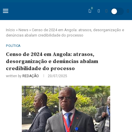
0
Início
»
News
»
Censo de 2024 em Angola: atrasos, desorganização e
denúncias abalam credibilidade do processo
POLÍTICA
Censo de 2024 em Angola: atrasos,
desorganização e denúncias abalam
credibilidade do processo
written by
REDAÇÃO
20/07/2025