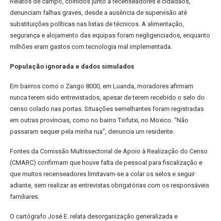
Relatos de campo, colhidos junto a recenseadores e cidadãos,
denunciam falhas graves, desde a ausência de supervisão até
substituições políticas nas listas de técnicos. A alimentação,
segurança e alojamento das equipas foram negligenciados, enquanto
milhões eram gastos com tecnologia mal implementada.
População ignorada e dados simulados
Em bairros como o Zango 8000, em Luanda, moradores afirmam
nunca terem sido entrevistados, apesar de terem recebido o selo do
censo colado nas portas. Situações semelhantes foram registradas
em outras províncias, como no bairro Txifutxi, no Moxico. “Não
passaram sequer pela minha rua”, denuncia um residente.
Fontes da Comissão Multissectorial de Apoio à Realização do Censo
(CMARC) confirmam que houve falta de pessoal para fiscalização e
que muitos recenseadores limitavam-se a colar os selos e seguir
adiante, sem realizar as entrevistas obrigatórias com os responsáveis
familiares.
O cartógrafo José E. relata desorganização generalizada e