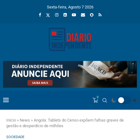
Sexta-feira, Agosto 7 2026
0
Início
»
News
»
Angola: Tablets do Censo expõem falhas graves de
gestão e desperdício de milhões
SOCIEDADE