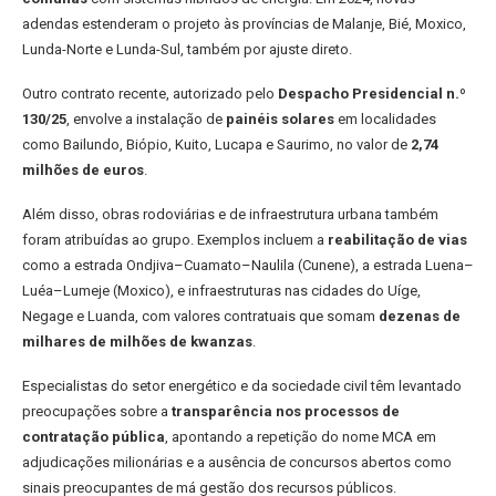
adendas estenderam o projeto às províncias de Malanje, Bié, Moxico,
Lunda-Norte e Lunda-Sul, também por ajuste direto.
Outro contrato recente, autorizado pelo
Despacho Presidencial n.º
130/25
, envolve a instalação de
painéis solares
em localidades
como Bailundo, Biópio, Kuito, Lucapa e Saurimo, no valor de
2,74
milhões de euros
.
Além disso, obras rodoviárias e de infraestrutura urbana também
foram atribuídas ao grupo. Exemplos incluem a
reabilitação de vias
como a estrada Ondjiva–Cuamato–Naulila (Cunene), a estrada Luena–
Luéa–Lumeje (Moxico), e infraestruturas nas cidades do Uíge,
Negage e Luanda, com valores contratuais que somam
dezenas de
milhares de milhões de kwanzas
.
Especialistas do setor energético e da sociedade civil têm levantado
preocupações sobre a
transparência nos processos de
contratação pública
, apontando a repetição do nome MCA em
adjudicações milionárias e a ausência de concursos abertos como
sinais preocupantes de má gestão dos recursos públicos.