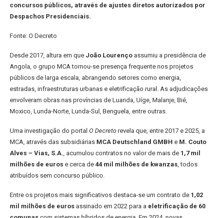
concursos públicos, através de ajustes diretos autorizados por
Despachos Presidenciais.
Fonte: O Decreto
Desde 2017, altura em que
João Lourenço
assumiu a presidência de
Angola, o grupo MCA tornou-se presença frequente nos projetos
públicos de larga escala, abrangendo setores como energia,
estradas, infraestruturas urbanas e eletrificação rural. As adjudicações
envolveram obras nas províncias de Luanda, Uíge, Malanje, Bié,
Moxico, Lunda-Norte, Lunda-Sul, Benguela, entre outras.
Uma investigação do portal
O Decreto
revela que, entre 2017 e 2025, a
MCA, através das subsidiárias
MCA Deutschland GMBH
e
M. Couto
Alves – Vias, S.A.
, acumulou contratos no valor de mais de
1,7 mil
milhões de euros
e cerca de
44 mil milhões de kwanzas
, todos
atribuídos sem concurso público.
Entre os projetos mais significativos destaca-se um contrato de
1,02
mil milhões de euros
assinado em 2022 para a
eletrificação de 60
comunas
com sistemas híbridos de energia. Em 2024, novas