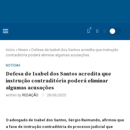
0
Início
»
News
»
Defesa de Isabel dos Santos acredita que instrução
contraditória poderá eliminar algumas acusações
NOTÍCIAS
Defesa de Isabel dos Santos acredita que
instrução contraditória poderá eliminar
algumas acusações
written by
REDAÇÃO
28/06/2025
O advogado de Isabel dos Santos, Sérgio Raimundo, afirmou que
a fase de instrução contraditória do processo judicial que