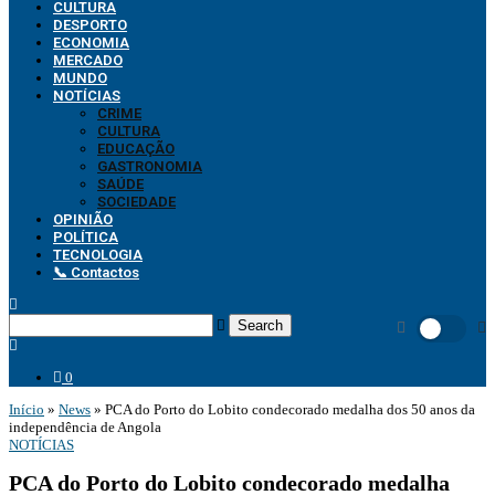
CULTURA
DESPORTO
ECONOMIA
MERCADO
MUNDO
NOTÍCIAS
CRIME
CULTURA
EDUCAÇÃO
GASTRONOMIA
SAÚDE
SOCIEDADE
OPINIÃO
POLÍTICA
TECNOLOGIA
📞 Contactos
Search
0
Início
»
News
»
PCA do Porto do Lobito condecorado medalha dos 50 anos da
independência de Angola
NOTÍCIAS
PCA do Porto do Lobito condecorado medalha