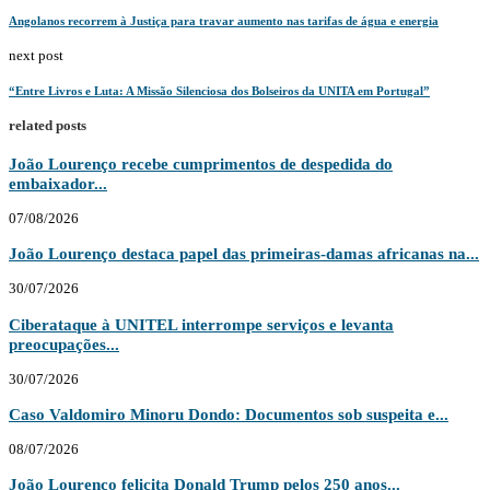
Angolanos recorrem à Justiça para travar aumento nas tarifas de água e energia
next post
“Entre Livros e Luta: A Missão Silenciosa dos Bolseiros da UNITA em Portugal”
related posts
João Lourenço recebe cumprimentos de despedida do
embaixador...
07/08/2026
João Lourenço destaca papel das primeiras-damas africanas na...
30/07/2026
Ciberataque à UNITEL interrompe serviços e levanta
preocupações...
30/07/2026
Caso Valdomiro Minoru Dondo: Documentos sob suspeita e...
08/07/2026
João Lourenço felicita Donald Trump pelos 250 anos...