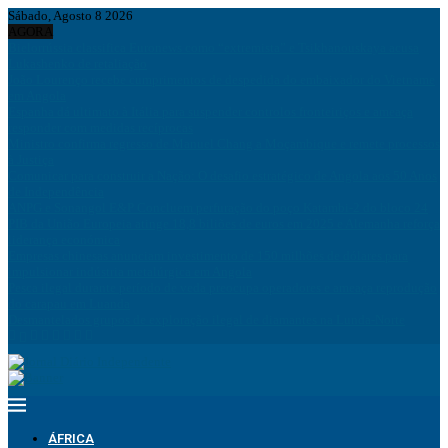
Sábado, Agosto 8 2026
AGORA
Bielorrússia classifica Euronews como “extremista” e Tsikhanouskaya acusa
Lukashenko de retaliação
João Lourenço recebe cumprimentos de despedida do embaixador do Vietname
em Angola
Espanha dá ultimato à Itália para suspender controlos fronteiriços e ameaça
responder com medidas recíprocas
Ministro confirma regresso de Manuel Chang a Moçambique e remete processos
à Justiça
Comunicar para construir a Nação: O desafio estratégico de Angola aos 50 Anos
de Independência
ANPG e Sonangol E&P Concluem perfuração do poço Katambi-2 do bloco 24
PIB da União Europeia atinge 18,8 biliões de euros em 2025 e Alemanha reforça
liderança económica
Empresas chinesas anunciam investimento de 150 milhões de dólares para
impulsionar indústria metalúrgica em Angola
Pesca ilegal durante período de veda preocupa operadores e ameaça reprodução
do carapau em Luanda
Desmantelados grupos de exploração ilegal de diamantes na Lunda-Norte
ÁFRICA