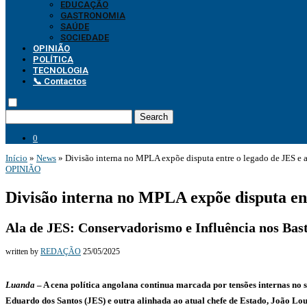
EDUCAÇÃO
GASTRONOMIA
SAÚDE
SOCIEDADE
OPINIÃO
POLÍTICA
TECNOLOGIA
📞 Contactos
Search
0
Início
»
News
»
Divisão interna no MPLA expõe disputa entre o legado de JES e 
OPINIÃO
Divisão interna no MPLA expõe disputa en
Ala de JES: Conservadorismo e Influência nos Bas
written by
REDAÇÃO
25/05/2025
Luanda
– A cena política angolana continua marcada por tensões internas no 
Eduardo dos Santos (JES) e outra alinhada ao atual chefe de Estado, João Lou