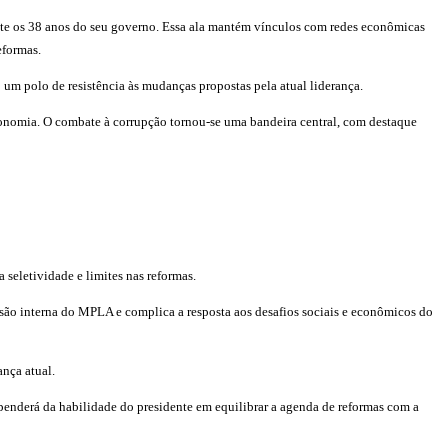
ante os 38 anos do seu governo. Essa ala mantém vínculos com redes econômicas
eformas.
 um polo de resistência às mudanças propostas pela atual liderança.
nomia. O combate à corrupção tornou-se uma bandeira central, com destaque
seletividade e limites nas reformas.
oesão interna do MPLA e complica a resposta aos desafios sociais e econômicos do
ança atual.
penderá da habilidade do presidente em equilibrar a agenda de reformas com a