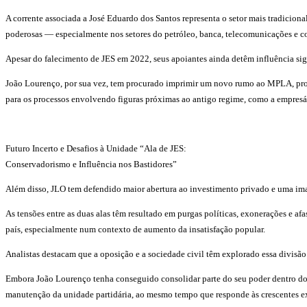
A corrente associada a José Eduardo dos Santos representa o setor mais tradici
poderosas — especialmente nos setores do petróleo, banca, telecomunicações e c
Apesar do falecimento de JES em 2022, seus apoiantes ainda detêm influência sign
João Lourenço, por sua vez, tem procurado imprimir um novo rumo ao MPLA, pro
para os processos envolvendo figuras próximas ao antigo regime, como a empresári
Futuro Incerto e Desafios à Unidade “Ala de JES:
Conservadorismo e Influência nos Bastidores”
Além disso, JLO tem defendido maior abertura ao investimento privado e uma imag
As tensões entre as duas alas têm resultado em purgas políticas, exonerações e a
país, especialmente num contexto de aumento da insatisfação popular.
Analistas destacam que a oposição e a sociedade civil têm explorado essa divisão
Embora João Lourenço tenha conseguido consolidar parte do seu poder dentro do p
manutenção da unidade partidária, ao mesmo tempo que responde às crescentes e