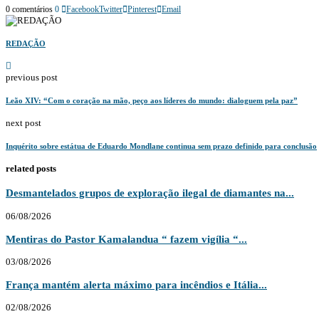
0 comentários
0
Facebook
Twitter
Pinterest
Email
REDAÇÃO
previous post
Leão XIV: “Com o coração na mão, peço aos líderes do mundo: dialoguem pela paz”
next post
Inquérito sobre estátua de Eduardo Mondlane continua sem prazo definido para conclusão
related posts
Desmantelados grupos de exploração ilegal de diamantes na...
06/08/2026
Mentiras do Pastor Kamalandua “ fazem vigília “...
03/08/2026
França mantém alerta máximo para incêndios e Itália...
02/08/2026