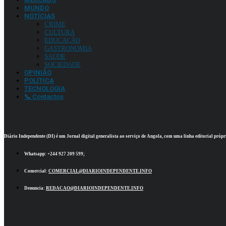
MUNDO
NOTÍCIAS
CRIME
CULTURA
EDUCAÇÃO
GASTRONOMIA
SAÚDE
SOCIEDADE
OPINIÃO
POLÍTICA
TECNOLOGIA
📞 Contactos
Diário Independente (DI)
é um Jornal digital generalista ao serviço de Angola, com uma linha editorial própr
Whatsapp:
+244 927 209 599;
Comercial:
COMERCIAL@DIARIOINDEPENDENTE.INFO
Denuncia:
REDACAO@DIARIOINDEPENDENTE.INFO