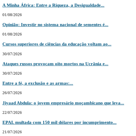
A Minha África: Entre a Riqueza, a Desigualdade...
01/08/2026
Opinião: Investir no sistema nacional de sementes é...
01/08/2026
Cursos superiores de ciências da educação voltam ao...
30/07/2026
Ataques russos provocam oito mortos na Ucrânia e...
30/07/2026
Entre a fé, a exclusão e as armas:...
26/07/2026
Jiyaad Abdula: o jovem empresário moçambicano que leva...
22/07/2026
EPAL multada com 150 mil dólares por incumprimento...
21/07/2026