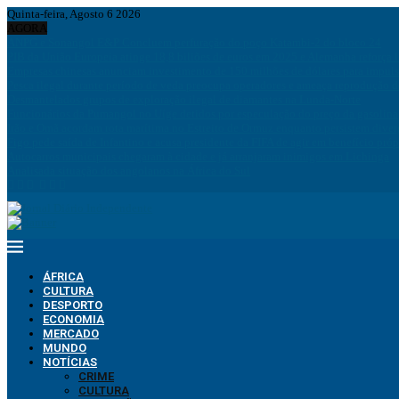
Quinta-feira, Agosto 6 2026
AGORA
ANPG e Sonangol E&P Concluem perfuração do poço Katambi-2 do bloco 24
PIB da União Europeia atinge 18,8 biliões de euros em 2025 e Alemanha reforça 
Empresas chinesas anunciam investimento de 150 milhões de dólares para impuls
Pesca ilegal durante período de veda preocupa operadores e ameaça reprodução 
Desmantelados grupos de exploração ilegal de diamantes na Lunda-Norte
Funcionários da Pumangol no Uíge detidos por especulação do preço da gasolina
Irão e Omã acordam rota marítima no Estreito de Ormuz enquanto persistem div
Figo pede saída de Infantino e acusa presidente da FIFA de agir em benefício próp
Autocarros municipais chegaram à cidade e já arranjaram inimigos em Lichinga
Analisada situação dos angolanos na África do Sul
ÁFRICA
CULTURA
DESPORTO
ECONOMIA
MERCADO
MUNDO
NOTÍCIAS
CRIME
CULTURA