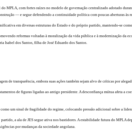
onal do MPLA, com fortes raízes no modelo de governação centralizado adotado dur
onstrução — e segue defendendo a continuidade política com poucas aberturas às r
ificativa em diversas estruturas do Estado e do próprio partido, mantendo-se como
movendo reformas voltadas à moralização da vida pública e à modernização da eco
a Isabel dos Santos, filha de José Eduardo dos Santos.
em de transparência, embora suas ações também sejam alvo de críticas por alegada 
fastamentos de figuras ligadas ao antigo presidente. A desconfiança mútua afeta a c
 como um sinal de fragilidade do regime, colocando pressão adicional sobre a lider
artido, a ala de JES segue ativa nos bastidores. A estabilidade futura do MPLA de
xigências por mudanças da sociedade angolana.