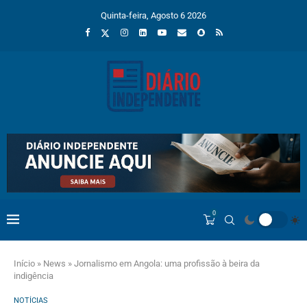
Quinta-feira, Agosto 6 2026
0
Início
»
News
»
Jornalismo em Angola: uma profissão à beira da
indigência
NOTÍCIAS