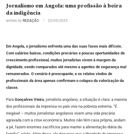
Jornalismo em Angola: uma profissão à beira
da indigência
written by
REDAÇÃO
22/05/2025
Em Angola, o jornalismo enfrenta uma das suas fases mais difíceis.
Com salários baixos, condições precárias e poucas oportunidades de
crescimento profissional, muitos jornalistas vivem à margem da
dignidade, sendo comparados até mesmo a agentes de segurança mal
remunerados. O cenário é preocupante, e os relatos vindos de
profissionais da área apenas confirmam o colapso da valorização da
classe.
Para
Gonçalves Vieira
, jornalista angolano, a situação é clara: a maioria
dos profissionais da imprensa no país vive na pobreza extrema. “É
inegável – muitos jornalistas angolanos vivem uma vida precária
agravada com a crise económica. Muitos não têm casa própria, andam
a pé, fazem enormes sacrifícios para manter a alimentação diária da
família”, relata. Além disso, ele denuncia que a liberdade de imprensa