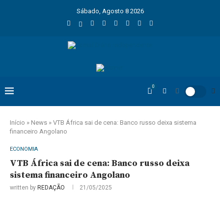
Sábado, Agosto 8 2026
0
Início
»
News
»
VTB África sai de cena: Banco russo deixa sistema
financeiro Angolano
ECONOMIA
VTB África sai de cena: Banco russo deixa
sistema financeiro Angolano
written by
REDAÇÃO
21/05/2025