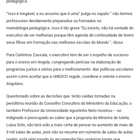
pedagógica.
“Isso é inegável, e eu assumo que é uma” pulga no sapato “ não termos
professores devidamente preparados ou formados na
metodologia pedagógica. Isso é tão grave “Eu insisto, não há vontade do
executivo de ver melhorias porque têm agenda de continuidade de terem
seus filhos em formação nas melhores escolas do Mundo “, disse.
Para Carlinhos Zassala, o executivo tem de ser o espelho de sucesso
para o ensino em Angola, congregando perícias na elaboração de
programas justos e sérios para o melhoramento das políticas escolares
assim como aceitar que a UNESCO regule, coordene e oriente o ensino
Angolano.
Questionado sobre as decisões que terão saídas tomadas na
penúltima reunião do Conselho Consultivo do Ministério da Educação, o
também Professor da Universidade Agostinho Neto mostrou – se
indignado e preocupado ao saber que a proposta da Ministra de tutela,
Luísa Grilo, não terá sido a mais certa de pensar no aumento de mais de
3 mil salas de aulas, pois não se resume em números de salas de aulas
porém, está relacionado às recomendações organizacionais que