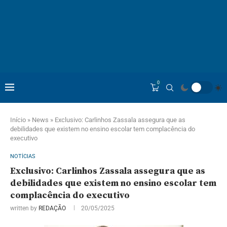
0
Início
»
News
»
Exclusivo: Carlinhos Zassala assegura que as
debilidades que existem no ensino escolar tem complacência do
executivo
NOTÍCIAS
Exclusivo: Carlinhos Zassala assegura que as
debilidades que existem no ensino escolar tem
complacência do executivo
written by
REDAÇÃO
20/05/2025