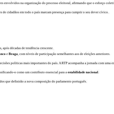
s envolvidos na organização do processo eleitoral, afirmando que o esforço coletiv
res de cidadãos em todo o país marcam presença para cumprir o seu dever cívico.
s, após décadas de tendência crescente.
anco
e
Braga
, com níveis de participação semelhantes aos de eleições anteriores.
decisões políticas mais importantes do país. A RTP acompanha a jornada com uma emi
assificando-o como um contributo essencial para a
estabilidade nacional
.
tados que definirão a nova composição do parlamento português.