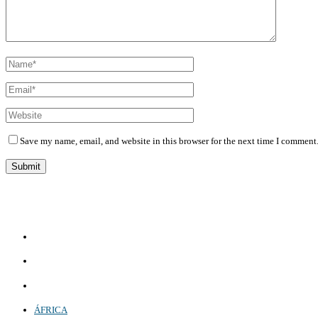
Save my name, email, and website in this browser for the next time I comment
Diário Independente (DI)
é um Jornal digital generalista ao serviço de Angola, com uma linha editorial própr
Whatsapp:
+244 927 209 599;
Comercial:
COMERCIAL@DIARIOINDEPENDENTE.INFO
Denuncia:
REDACAO@DIARIOINDEPENDENTE.INFO
ÁFRICA