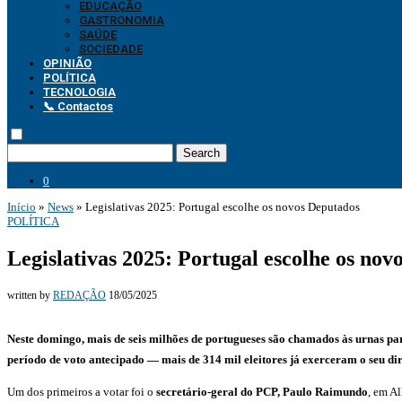
EDUCAÇÃO
GASTRONOMIA
SAÚDE
SOCIEDADE
OPINIÃO
POLÍTICA
TECNOLOGIA
📞 Contactos
Search
0
Início
»
News
»
Legislativas 2025: Portugal escolhe os novos Deputados
POLÍTICA
Legislativas 2025: Portugal escolhe os nov
written by
REDAÇÃO
18/05/2025
Neste domingo, mais de seis milhões de portugueses são chamados às urnas pa
período de voto antecipado — mais de 314 mil eleitores já exerceram o seu dir
Um dos primeiros a votar foi o
secretário-geral do PCP, Paulo Raimundo
, em A