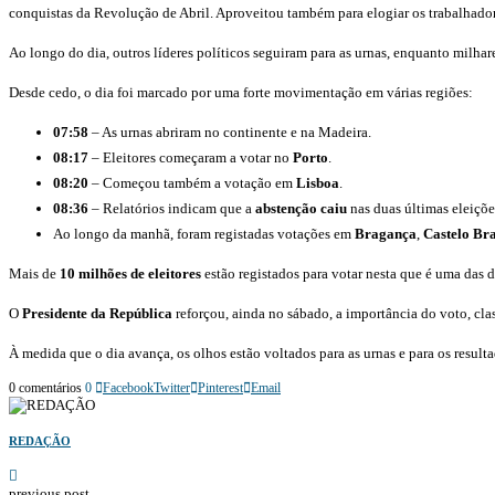
conquistas da Revolução de Abril. Aproveitou também para elogiar os trabalhadore
Ao longo do dia, outros líderes políticos seguiram para as urnas, enquanto milha
Desde cedo, o dia foi marcado por uma forte movimentação em várias regiões:
07:58
– As urnas abriram no continente e na Madeira.
08:17
– Eleitores começaram a votar no
Porto
.
08:20
– Começou também a votação em
Lisboa
.
08:36
– Relatórios indicam que a
abstenção caiu
nas duas últimas eleiçõe
Ao longo da manhã, foram registadas votações em
Bragança
,
Castelo Br
Mais de
10 milhões de eleitores
estão registados para votar nesta que é uma das 
O
Presidente da República
reforçou, ainda no sábado, a importância do voto, cl
À medida que o dia avança, os olhos estão voltados para as urnas e para os resul
0 comentários
0
Facebook
Twitter
Pinterest
Email
REDAÇÃO
previous post