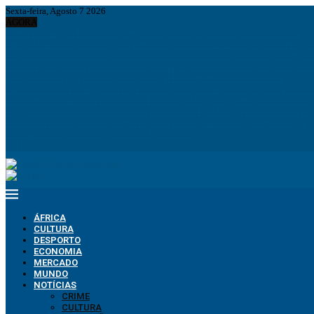
Sexta-feira, Agosto 7 2026
AGORA
ANPG e Sonangol E&P Concluem perfuração do poço Katambi-2 do bloco 24
PIB da União Europeia atinge 18,8 biliões de euros em 2025 e Alemanha reforça 
Empresas chinesas anunciam investimento de 150 milhões de dólares para impuls
Pesca ilegal durante período de veda preocupa operadores e ameaça reprodução 
Desmantelados grupos de exploração ilegal de diamantes na Lunda-Norte
Funcionários da Pumangol no Uíge detidos por especulação do preço da gasolina
Irão e Omã acordam rota marítima no Estreito de Ormuz enquanto persistem div
Figo pede saída de Infantino e acusa presidente da FIFA de agir em benefício próp
Autocarros municipais chegaram à cidade e já arranjaram inimigos em Lichinga
Analisada situação dos angolanos na África do Sul
ÁFRICA
CULTURA
DESPORTO
ECONOMIA
MERCADO
MUNDO
NOTÍCIAS
CRIME
CULTURA