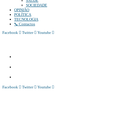
SAÚDE
SOCIEDADE
OPINIÃO
POLÍTICA
TECNOLOGIA
📞 Contactos
Facebook
Twitter
Youtube
Diário Independente (DI)
é um Jornal digital generalista ao serviço de Angola, com uma linha editorial própr
Whatsapp:
+244 927 209 599;
Comercial:
COMERCIAL@DIARIOINDEPENDENTE.INFO
Denuncia:
REDACAO@DIARIOINDEPENDENTE.INFO
Facebook
Twitter
Youtube
Diário Independente (DI)
é um Jornal digital generalista ao serviço de Angola, com uma linha editorial própr
Whatsapp:
+244 927 209 599;
COMERCIAL@DIARIOINDEPENDENTE.INFO