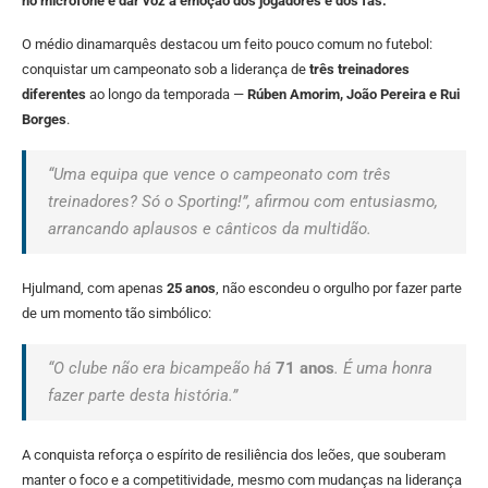
no microfone e dar voz à emoção dos jogadores e dos fãs.
O médio dinamarquês destacou um feito pouco comum no futebol:
conquistar um campeonato sob a liderança de
três treinadores
diferentes
ao longo da temporada —
Rúben Amorim, João Pereira e Rui
Borges
.
“Uma equipa que vence o campeonato com três
treinadores? Só o Sporting!”, afirmou com entusiasmo,
arrancando aplausos e cânticos da multidão.
Hjulmand, com apenas
25 anos
, não escondeu o orgulho por fazer parte
de um momento tão simbólico:
“O clube não era bicampeão há
71 anos
. É uma honra
fazer parte desta história.”
A conquista reforça o espírito de resiliência dos leões, que souberam
manter o foco e a competitividade, mesmo com mudanças na liderança