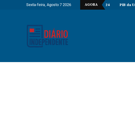
Sexta-feira, Agosto 7 2026
AGORA
luem perfuração do poço Katambi-2 do bloco 24
PIB da União Euro