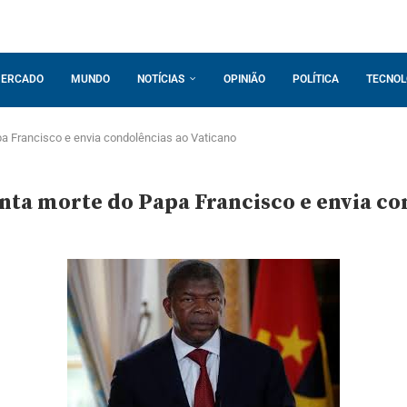
ERCADO
MUNDO
NOTÍCIAS
OPINIÃO
POLÍTICA
TECNOL
a Francisco e envia condolências ao Vaticano
ta morte do Papa Francisco e envia co