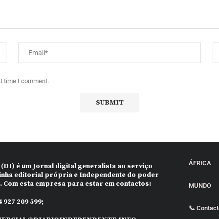
xt time I comment.
ÁFRICA
 (DI)
é um Jornal digital generalista ao serviço
inha editorial própria e Independente do poder
o. Com esta empresa para estar em contactos:
MUNDO
 927 209 599;
📞 Contac