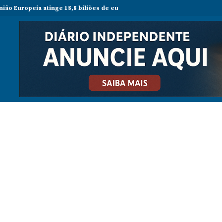
peia atinge 18,8 biliões de euros em 2025 e Alemanha reforça liderança