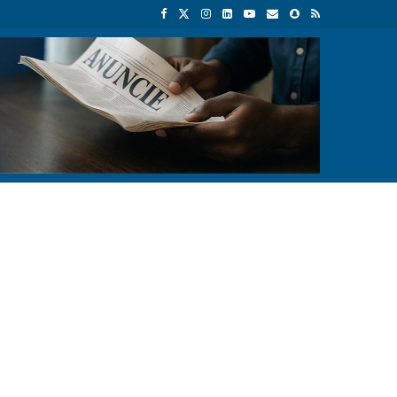
 económica
Empresas chinesas anunciam investimento de 150 milhõe