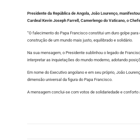
Presidente da República de Angola, João Lourenço, manifesto
Cardeal Kevin Joseph Farrell, Camerlengo do Vaticano, o Chef
“O falecimento do Papa Francisco constitui um duro golpe par
construção de um mundo mais justo, equilibrado e solidário.
Na sua mensagem, o Presidente sublinhou o legado de Francisco
interpretar as inquietações do mundo moderno, adotando posiçõ
Em nome do Executivo angolano e em seu próprio, João Lourenço
dimensão universal da figura do Papa Francisco.
A mensagem conclui-se com votos de solidariedade e conforto a