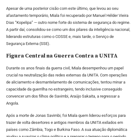
Apesar de uma posterior cisão com este último, que levou ao seu
afastamento temporário, Miala foi recuperado por Manuel Hélder Vieira
Dias “Kopelipa” — outro nome forte do sistema de segurança do regime.
A partir daí, consolidou-se como um dos pilares da inteligência nacional,
liderando estruturas como o COSSE e, mais tarde, o Serviço de
Segurança Externa (SSE).
Figura Central na Guerra Contra a UNITA
Durante os anos finais da guerra civil, Miala desempenhou um papel
crucial na neutralização das redes externas da UNITA. Com operações
de aliciamento e desmantelamento de comunicações, tentou minar a
capacidade da guerrilha no estrangeiro, tendo inclusive conseguido
convencer um dos filhos de Savimbi, Araújo Sakaita, a regressar a
Angola.
Após a morte de Jonas Savimbi, foi Miala quem liderou esforços para
trazer de volta desertores e antigos membros da UNITA exilados em
países como Zâmbia, Togo e Burkina Faso. A sua atuação diplomática
ajudou a suavizar o clima político e a preparar o terreno para o período