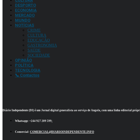
CULTURA
DESPORTO
ECONOMIA
MERCADO
MUNDO
NOTÍCIAS
CRIME
CULTURA
EDUCAÇÃO
GASTRONOMIA
SAÚDE
SOCIEDADE
OPINIÃO
POLÍTICA
TECNOLOGIA
📞 Contactos
Diário Independente (DI)
é um Jornal digital generalista ao serviço de Angola, com uma linha editorial própr
Whatsapp:
+244 927 209 599;
Comercial:
COMERCIAL@DIARIOINDEPENDENTE.INFO