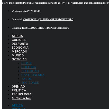
Diário Independente (DI)
é um Jornal digital generalista ao serviço de Angola, com uma linha editorial própr
Whatsapp:
+244 927 209 599;
Comercial:
COMERCIAL@DIARIOINDEPENDENTE.INFO
Denuncia:
REDACAO@DIARIOINDEPENDENTE.INFO
ÁFRICA
CULTURA
DESPORTO
ECONOMIA
MERCADO
MUNDO
NOTÍCIAS
CRIME
CULTURA
EDUCAÇÃO
GASTRONOMIA
SAÚDE
SOCIEDADE
OPINIÃO
POLÍTICA
TECNOLOGIA
📞 Contactos
ÁFRICA