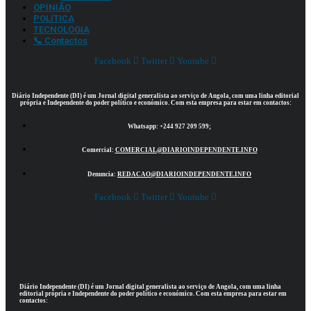
OPINIÃO
POLÍTICA
TECNOLOGIA
📞 Contactos
Facebook
Twitter
Youtube
Diário Independente (DI)
é um Jornal digital generalista ao serviço de Angola, com uma linha editorial
própria e Independente do poder político e económico. Com esta empresa para estar em contactos:
Whatsapp:
+244 927 209 599;
Comercial:
COMERCIAL@DIARIOINDEPENDENTE.INFO
Denuncia:
REDACAO@DIARIOINDEPENDENTE.INFO
Facebook
Twitter
Youtube
Diário Independente (DI)
é um Jornal digital generalista ao serviço de Angola, com uma linha
editorial própria e Independente do poder político e económico. Com esta empresa para estar em
contactos: