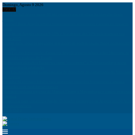
Domingo, Agosto 9 2026
AGORA
África do Sul deteve quase 60 mil estrangeiros em situação irregular desde
janeiro
Standard Bank Angola reforça financiamento sustentável e aposta no impacto
social
Inflação em Angola cai para 9,33% e fica abaixo dos 10% pela primeira vez
desde 2015
Eclipse solar: poucos segundos sem proteção podem causar danos permanentes
na visão
Nova Lei das Informações Falsas em Angola levanta debate sobre liberdade de
expressão e poderes do Estado
Bielorrússia classifica Euronews como “extremista” e Tsikhanouskaya acusa
Lukashenko de retaliação
João Lourenço recebe cumprimentos de despedida do embaixador do Vietname
em Angola
Espanha dá ultimato à Itália para suspender controlos fronteiriços e ameaça
responder com medidas recíprocas
Ministro confirma regresso de Manuel Chang a Moçambique e remete processos
à Justiça
Comunicar para construir a Nação: O desafio estratégico de Angola aos 50 Anos
de Independência