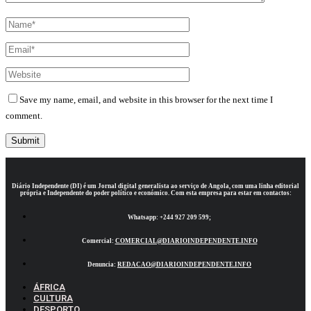
Save my name, email, and website in this browser for the next time I
comment.
Diário Independente (DI)
é um Jornal digital generalista ao serviço de Angola, com uma linha editorial
própria e Independente do poder político e económico. Com esta empresa para estar em contactos:
Whatsapp:
+244 927 209 599;
Comercial:
COMERCIAL@DIARIOINDEPENDENTE.INFO
Denuncia:
REDACAO@DIARIOINDEPENDENTE.INFO
ÁFRICA
CULTURA
DESPORTO