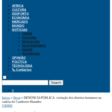
ÁFRICA
CULTURA
DESPORTO
ECONOMIA
MERCADO
MUNDO
NOTÍCIAS
CRIME
CULTURA
EDUCAÇÃO
GASTRONOMIA
SAÚDE
SOCIEDADE
OPINIÃO
POLÍTICA
TECNOLOGIA
📞 Contactos
Search
0
Início
»
News
»
DENÚNCIA PÚBLICA: violação dos direitos humanos na
cadeia do Cambiote-Huambo
CRIME