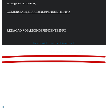
Whatsapp:
+244 927 209 599;
COMERCIAL@DIARIOINDEPENDENTE.INFO
REDACAO@DIARIOINDEPENDENTE.INFO
Facebook
Twitter
Youtube
Website feito por
Mozamor Comercial, E.I
@2025 – TODOS DIREITOS RESERVADOS AO DIÁRIO INDEPENDENTE |
SUPORTE TÉCNICO DIONTÓNIO MULTIMEDIA, LDA