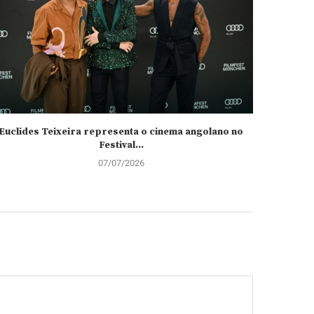
Euclides Teixeira representa o cinema angolano no
Dimbo M
Festival...
07/07/2026