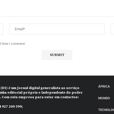
xt time I comment.
ÁFRICA
 (DI)
é um Jornal digital generalista ao serviço
inha editorial própria e Independente do poder
o. Com esta empresa para estar em contactos:
MUNDO
 927 209 599;
TECNOLO