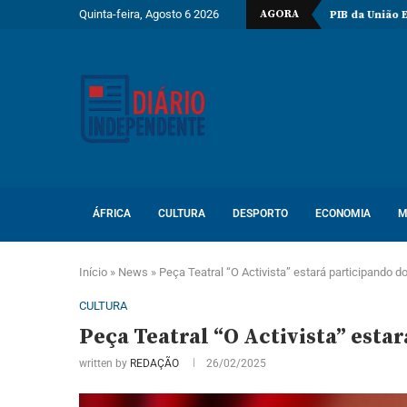
Quinta-feira, Agosto 6 2026
AGORA
ção do poço Katambi-2 do bloco 24
PIB da União Europeia atinge 1
ÁFRICA
CULTURA
DESPORTO
ECONOMIA
M
Início
»
News
»
Peça Teatral “O Activista” estará participando 
CULTURA
Peça Teatral “O Activista” esta
written by
REDAÇÃO
26/02/2025