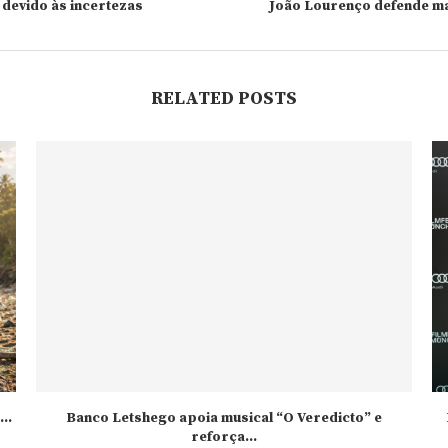
devido às incertezas
João Lourenço defende ma
RELATED POSTS
..
Banco Letshego apoia musical “O Veredicto” e
reforça...