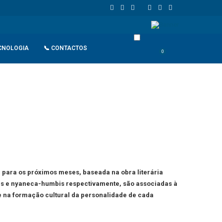
 União Europeia atinge 18,8 biliões de euros em 2025 e Alemanha reforç
CNOLOGIA
📞 CONTACTOS
0
, para os próximos meses, baseada na obra literária
mbas e nyaneca-humbis respectivamente, são associadas à
e na formação cultural da personalidade de cada