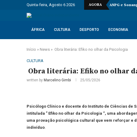
Quinta-feira, Agosto 6 2026
AGORA
ANPG e Sonang
ÁFRICA
CULTURA
DESPORTO
ECONOMIA
Início
»
News
»
Obra literária: Efiko no olhar da Psicologia
CULTURA
Obra literária: Efiko no olhar d
written by
Marcelino Gimbi
25/05/2026
Psicólogo Clínico e docente do Instituto de Ciências de
intitulada ” Efiko no olhar da Psicologia “, uma abord
uma provação psicológica cultural que vem reforçar e 
indivíduo
.