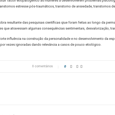
ituir factor etiopatogênico às mulheres a desenvolverem problemas psicológ
anstornos estresse pós-traumáticos, transtorno de ansiedade, transtornos 
ra resultante das pesquisas científicas qiue foram feitas ao longo da perma
s que atravessam algumas consequências sentimentais, desvalorização, transt
 forte influência na construção da personalidade e no desenvolvimento da espé
por vezes ignoradas dando relevância a casos de pouco etiológico.
0 comentários
0