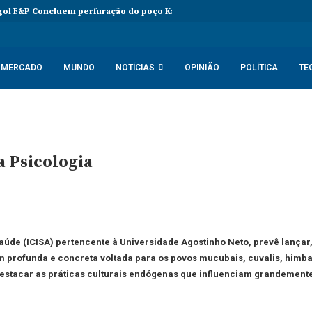
ol E&P Concluem perfuração do poço Katambi-2 do bloco 24
PIB da
MERCADO
MUNDO
NOTÍCIAS
OPINIÃO
POLÍTICA
TE
a Psicologia
 Saúde (ICISA) pertencente à Universidade Agostinho Neto, prevê lançar
agem profunda e concreta voltada para os povos mucubais, cuvalis, hi
destacar as práticas culturais endógenas que influenciam grandement