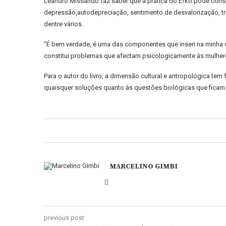
Leandro Missando faz saber que a prática do Efko pode const
depressão,autodepreciação, sentimento de desvalorização, tr
dentre vários.
“É bem verdade, é uma das componentes que inseri na minha ob
constitui problemas que afectam psicologicamente às mulhere
Para o autor do livro, a dimensão cultural e antropológica tem
quaisquer soluções quanto às questões biológicas que ficam 
MARCELINO GIMBI
previous post