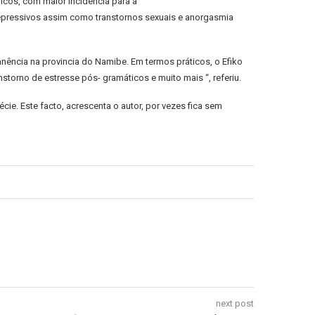
icos, com maior incidência para a
depressivos assim como transtornos sexuais e anorgasmia
nência na provincia do Namibe. Em termos práticos, o Efiko
orno de estresse pós- gramáticos e muito mais “, referiu.
cie. Este facto, acrescenta o autor, por vezes fica sem
next post