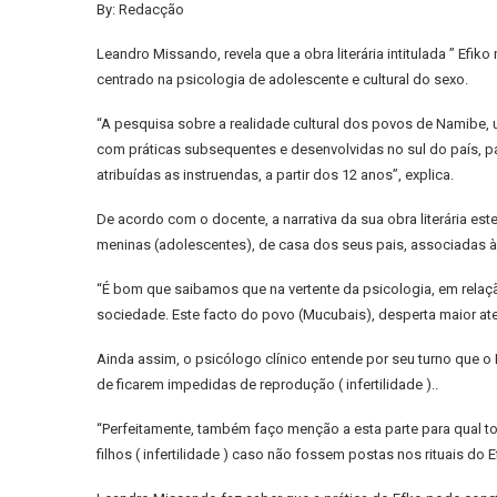
By: Redacção
Leandro Missando, revela que a obra literária intitulada ” Efi
centrado na psicologia de adolescente e cultural do sexo.
“A pesquisa sobre a realidade cultural dos povos de Namibe, um
com práticas subsequentes e desenvolvidas no sul do país, p
atribuídas as instruendas, a partir dos 12 anos”, explica.
De acordo com o docente, a narrativa da sua obra literária 
meninas (adolescentes), de casa dos seus pais, associadas às 
“É bom que saibamos que na vertente da psicologia, em relaçã
sociedade. Este facto do povo (Mucubais), desperta maior at
Ainda assim, o psicólogo clínico entende por seu turno que o
de ficarem impedidas de reprodução ( infertilidade )..
“Perfeitamente, também faço menção a esta parte para qual t
filhos ( infertilidade ) caso não fossem postas nos rituais do E