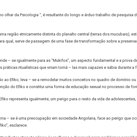
ko no olhar da Psicologia “, é resultante do longo e árduo trabalho de pesquis
a região etnicamente distinta do planalto central (terras dos mucubais), está
ara qual, serve de passagem de uma fase de transformação sobre a preservaç
estende – se igualmente para as “Mukifos”, um aspecto fundamental e a prov
práticas ritualísticas que viriam torná – las mais capazes e sábia durante a 
o ao Efiko, leva – se a remodelar muitos conceitos no quadro de domínio ou
enção do Efiko e constitui uma forma de educação sexual no processo de for
 Efiko representa igualmente, um perigo para o resto da vida de adolescentes
orna – se é uma preocupação em sociedade Angolana, face ao perigo que ocor
fiko”, esclarece.