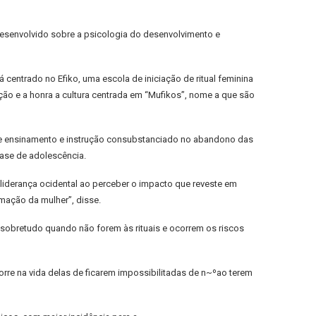
a desenvolvido sobre a psicologia do desenvolvimento e
 centrado no Efiko, uma escola de iniciação de ritual feminina
ão e a honra a cultura centrada em “Mufikos”, nome a que são
a de ensinamento e instrução consubstanciado no abandono das
fase de adolescência.
 liderança ocidental ao perceber o impacto que reveste em
mação da mulher”, disse.
, sobretudo quando não forem às rituais e ocorrem os riscos
re na vida delas de ficarem impossibilitadas de n~ºao terem