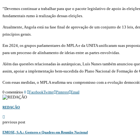
“Devemos continuar a trabalhar para que o pacote legislativo de apoio às eleiçõ
fundamentais rumo à realização dessas eleições.
Atualmente, Angola está na fase final de aprovação de um conjunto de 13 leis, 
princípios gerais.
Em 2024, os grupos parlamentares do MPLA e da UNITA unificaram suas propostas d
para um processo de alinhamento de ideias entre as partes envolvidas.
Além das questões relacionadas às autárquicas, Luís Nunes também anunciou que o
assim, apoiar a implementação bem-sucedida do Plano Nacional de Formação de 
Com essas medidas, o MPLA reafirma seu compromisso com a evolução democrática 
0 comentários
0
Facebook
Twitter
Pinterest
Email
REDAÇÃO
previous post
EMOSE, S.A.: Gestores e Quadros em Reunião Nacional