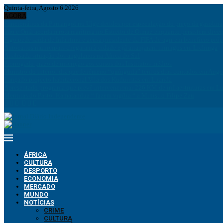
Quinta-feira, Agosto 6 2026
AGORA
Funcionários da Pumangol no Uíge detidos por especulação do preço da gasolina
Irão e Omã acordam rota marítima no Estreito de Ormuz enquanto persistem div
Figo pede saída de Infantino e acusa presidente da FIFA de agir em benefício próp
Autocarros municipais chegaram à cidade e já arranjaram inimigos em Lichinga
Analisada situação dos angolanos na África do Sul
Prorrogado prazo de inscrição aos cursos dos Institutos médios
Ministro do interior diz que fenémeno “quínguila” tem os dias contados em Ango
Lançado projecto habitacional Vila dos Kuduristas em Luanda
Apresentado programa que prevê intervencionar 226 KM de infraestruturas em L
Mentiras do Pastor Kamalandua “ fazem vigília “ a Ministro Filipe Zau
ÁFRICA
CULTURA
DESPORTO
ECONOMIA
MERCADO
MUNDO
NOTÍCIAS
CRIME
CULTURA