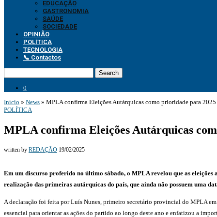
EDUCAÇÃO
GASTRONOMIA
SAÚDE
SOCIEDADE
OPINIÃO
POLÍTICA
TECNOLOGIA
📞 Contactos
Search
0
Início
»
News
»
MPLA confirma Eleições Autárquicas como prioridade para 2025
POLÍTICA
MPLA confirma Eleições Autárquicas como
written by
REDAÇÃO
19/02/2025
Em um discurso proferido no último sábado, o MPLA revelou que as eleições au
realização das primeiras autárquicas do país, que ainda não possuem uma dat
A declaração foi feita por Luís Nunes, primeiro secretário provincial do MPLA e
essencial para orientar as ações do partido ao longo deste ano e enfatizou a impor