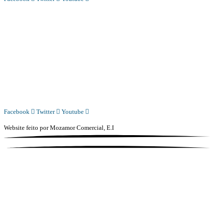
Diário Independente (DI)
é um Jornal digital generalista ao serviço de Angola, com uma linha editorial
própria e Independente do poder político e económico. Com esta empresa para estar em contactos:
Whatsapp:
+244 927 209 599;
COMERCIAL@DIARIOINDEPENDENTE.INFO
REDACAO@DIARIOINDEPENDENTE.INFO
Facebook
Twitter
Youtube
Website feito por
Mozamor Comercial, E.I
@2025 – TODOS DIREITOS RESERVADOS AO DIÁRIO INDEPENDENTE |