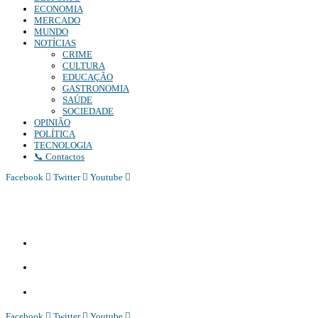
ECONOMIA
MERCADO
MUNDO
NOTÍCIAS
CRIME
CULTURA
EDUCAÇÃO
GASTRONOMIA
SAÚDE
SOCIEDADE
OPINIÃO
POLÍTICA
TECNOLOGIA
📞 Contactos
Facebook
Twitter
Youtube
Diário Independente (DI)
é um Jornal digital generalista ao serviço de Angola, com uma linha editorial
própria e Independente do poder político e económico. Com esta empresa para estar em contactos:
Whatsapp:
+244 927 209 599;
Comercial:
COMERCIAL@DIARIOINDEPENDENTE.INFO
Denuncia:
REDACAO@DIARIOINDEPENDENTE.INFO
Facebook
Twitter
Youtube