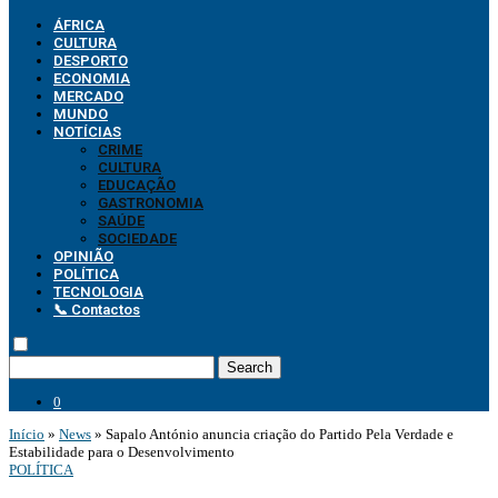
ÁFRICA
CULTURA
DESPORTO
ECONOMIA
MERCADO
MUNDO
NOTÍCIAS
CRIME
CULTURA
EDUCAÇÃO
GASTRONOMIA
SAÚDE
SOCIEDADE
OPINIÃO
POLÍTICA
TECNOLOGIA
📞 Contactos
Search
0
Início
»
News
»
Sapalo António anuncia criação do Partido Pela Verdade e
Estabilidade para o Desenvolvimento
POLÍTICA