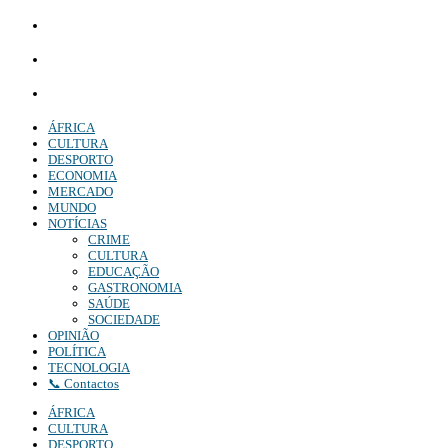
Whatsapp:
+244 927 209 599;
Comercial:
COMERCIAL@DIARIOINDEPENDENTE.INFO
Denuncia:
REDACAO@DIARIOINDEPENDENTE.INFO
ÁFRICA
CULTURA
DESPORTO
ECONOMIA
MERCADO
MUNDO
NOTÍCIAS
CRIME
CULTURA
EDUCAÇÃO
GASTRONOMIA
SAÚDE
SOCIEDADE
OPINIÃO
POLÍTICA
TECNOLOGIA
📞 Contactos
ÁFRICA
CULTURA
DESPORTO