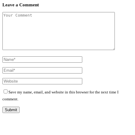
Leave a Comment
Save my name, email, and website in this browser for the next time I
comment.
Diário Independente (DI)
é um Jornal digital generalista ao serviço de Angola, com uma linha editorial
própria e Independente do poder político e económico. Com esta empresa para estar em contactos: