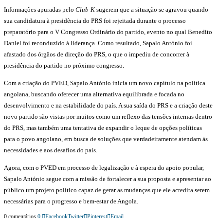
Informações apuradas pelo
Club-K
sugerem que a situação se agravou quando
sua candidatura à presidência do PRS foi rejeitada durante o processo
preparatório para o V Congresso Ordinário do partido, evento no qual Benedito
Daniel foi reconduzido à liderança. Como resultado, Sapalo António foi
afastado dos órgãos de direção do PRS, o que o impediu de concorrer à
presidência do partido no próximo congresso.
Com a criação do PVED, Sapalo António inicia um novo capítulo na política
angolana, buscando oferecer uma alternativa equilibrada e focada no
desenvolvimento e na estabilidade do país. A sua saída do PRS e a criação deste
novo partido são vistas por muitos como um reflexo das tensões internas dentro
do PRS, mas também uma tentativa de expandir o leque de opções políticas
para o povo angolano, em busca de soluções que verdadeiramente atendam às
necessidades e aos desafios do país.
Agora, com o PVED em processo de legalização e à espera do apoio popular,
Sapalo António segue com a missão de fortalecer a sua proposta e apresentar ao
público um projeto político capaz de gerar as mudanças que ele acredita serem
necessárias para o progresso e bem-estar de Angola.
0 comentários
0
Facebook
Twitter
Pinterest
Email