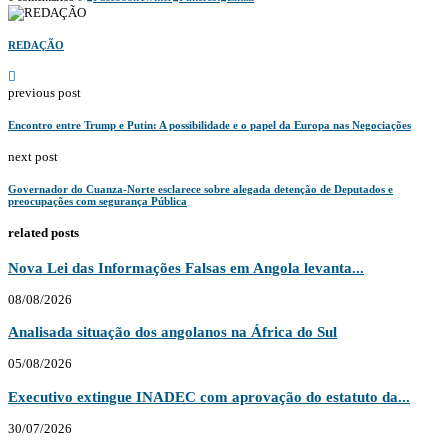
REDAÇÃO
previous post
Encontro entre Trump e Putin: A possibilidade e o papel da Europa nas Negociações
next post
Governador do Cuanza-Norte esclarece sobre alegada detenção de Deputados e
preocupações com segurança Pública
related posts
Nova Lei das Informações Falsas em Angola levanta...
08/08/2026
Analisada situação dos angolanos na África do Sul
05/08/2026
Executivo extingue INADEC com aprovação do estatuto da...
30/07/2026