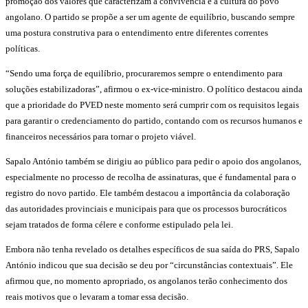
promoção dos valores que caracterizam a convivência e a cultura do povo
angolano. O partido se propõe a ser um agente de equilíbrio, buscando sempre
uma postura construtiva para o entendimento entre diferentes correntes
políticas.
“Sendo uma força de equilíbrio, procuraremos sempre o entendimento para
soluções estabilizadoras”, afirmou o ex-vice-ministro. O político destacou ainda
que a prioridade do PVED neste momento será cumprir com os requisitos legais
para garantir o credenciamento do partido, contando com os recursos humanos e
financeiros necessários para tornar o projeto viável.
Sapalo António também se dirigiu ao público para pedir o apoio dos angolanos,
especialmente no processo de recolha de assinaturas, que é fundamental para o
registro do novo partido. Ele também destacou a importância da colaboração
das autoridades provinciais e municipais para que os processos burocráticos
sejam tratados de forma célere e conforme estipulado pela lei.
Embora não tenha revelado os detalhes específicos de sua saída do PRS, Sapalo
António indicou que sua decisão se deu por “circunstâncias contextuais”. Ele
afirmou que, no momento apropriado, os angolanos terão conhecimento dos
reais motivos que o levaram a tomar essa decisão.